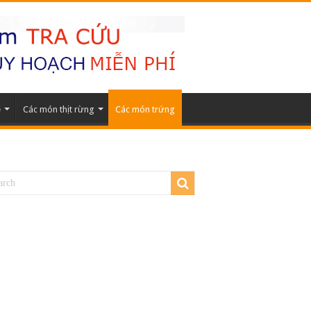
ẹ
Các món thịt rừng
Các món trứng