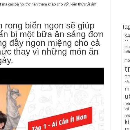
 mà các bà nội trợ nên tham khảo cho vốn kiến thức về ẩm
 rong biển ngon sẽ giúp
Ta
ẩn bị một bữa ăn sáng đơn
84
ng đầy ngon miệng cho cả
bò
tri
hức thay vì những món ăn
bố
gày.
mó
t
các
nấu 
m
u
món
vịt
nh
k
m