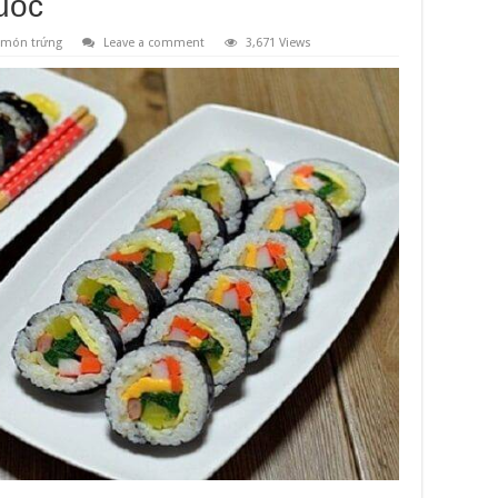
uốc
 món trứng
Leave a comment
3,671 Views