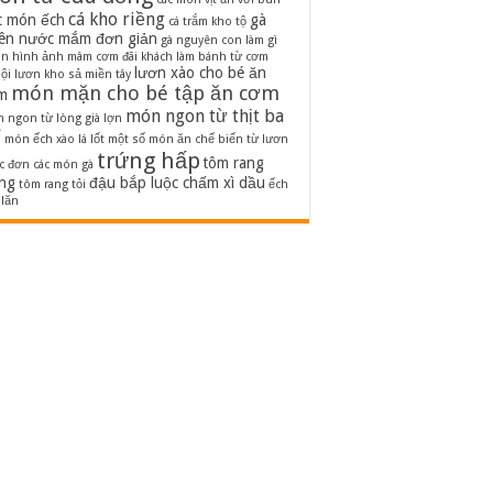
cá kho riềng
c món ếch
gà
cá trắm kho tộ
iên nước mắm đơn giản
gà nguyên con làm gì
on
hình ảnh mâm cơm đãi khách
làm bánh từ cơm
lươn xào cho bé ăn
ội
lươn kho sả miền tây
món mặn cho bé tập ăn cơm
m
món ngon từ thịt ba
 ngon từ lòng già lợn
ỉ
món ếch xào lá lốt
một số món ăn chế biến từ lươn
trứng hấp
tôm rang
c đơn các món gà
ng
đậu bắp luộc chấm xì dầu
tôm rang tỏi
ếch
 lăn