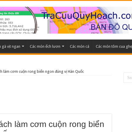
 gà vịt ngan
Các món ếch lươn
Các món cá
Các món tôm cua gh
h làm cơm cuộn rong biển ngon đúng vị Hàn Quốc
ách làm cơm cuộn rong biển