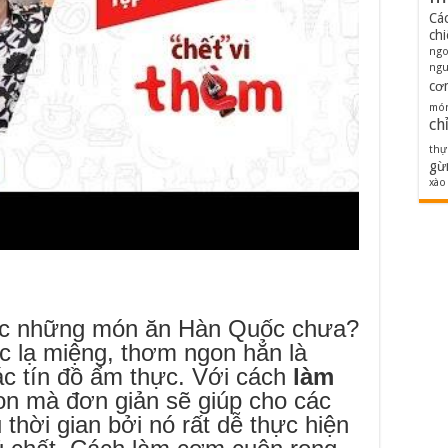
Cá
ch
ng
ngu
cơ
món
ch
thự
gừ
xào
ức những món ăn Hàn Quốc chưa?
lạ miệng, thơm ngon hẳn là
ác tín đồ ẩm thực. Với cách
làm
on mà đơn giản sẽ giúp cho các
 thời gian bởi nó rất dễ thực hiện