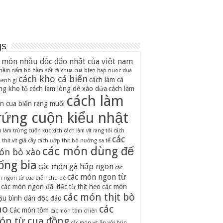
gs
 món nhậu độc đáo nhất của việt nam
 hầm nấm
bò hầm sốt cà chua
cua bien hap nuoc dua
cách kho cá biển
cách làm cá
 benh gi
ng kho tộ
cách làm lòng dê xào dứa
cách làm
cách làm
n cua biển rang muối
rứng cuộn kiểu nhật
h làm trứng cuộn xuc xich
cách làm vịt rang tỏi
cách
các
thịt vịt giả cầy
cách ướp thịt bò nướng sa tế
các món dùng để
ón bò xào
ống bia
các món gà hấp ngon
các
các món ngon từ
 ngon từ cua biển cho bé
các món ngon đãi tiệc từ thịt heo
các món
các món thịt bò
ậu bình dân độc đáo
ho
các
Các món tôm
các món tôm chiên
ón từ cua đồng
các món vịt ăn với bún