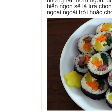
nhưng rất thơm ngon, đ
biển ngon sẽ là lựa chọ
ngoại ngoài trời hoặc c