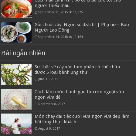
Cách nấu canh thịt bò cà chua cực tốt cho
người thiếu máu
September 11, 2015
11,325
Gỏi chuối cây: Ngon số dzách! | Phụ nữ – Báo
Người Lao Động
September 14, 2018
10,164
Bài ngẫu nhiên
Sự thật về cây xáo tam phân có thể chữa
được 5 loại bệnh ung thư
June 16, 2015
Cách làm món bánh gạo từ cơm nguội vừa
ngon vừa dễ
December 8, 2017
Món chay đãi tiệc cưới vừa ngon vừa đẹp làm
hài lòng thực khách
August 9, 2017