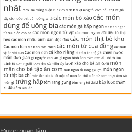
nhật
cách làm trứng cuộn xuc xich
cách làm vịt rang tỏi
cách nấu thịt vịt giả
các món
các món bò xào
cầy
cách ướp thịt bò nướng sa tế
dùng để uống bia
các món gà hấp ngon
các món ngon
các món ngon từ vịt
các món ngon đãi tiệc từ thịt
từ cua biển cho bé
các món thịt bò kho
heo
các món nhậu bình dân độc đáo
các món từ cua đồng
Các món tôm
các món tôm chiên
các món
cá kho riềng
Các món ếch
gà chiên nước
vịt ăn với bún
cá trắm kho tộ
mắm đơn giản
gà nguyên con làm gì ngon
hình ảnh mâm cơm đãi khách
làm
món
lươn xào cho bé ăn cơm
bánh từ cơm nguội
lươn kho sả miền tây
mặn cho bé tập ăn cơm
món ngon
món ngon từ lòng già lợn
từ thịt ba chỉ
món ếch xào lá lốt
một số món ăn chế biến từ lươn
thực đơn các
trứng hấp
tôm rang gừng
đậu bắp luộc chấm
món gà
tôm rang tỏi
xì dầu
ếch xào lăn
Được quan tâm