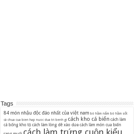
Tags
84 món nhậu độc đáo nhất của việt nam
bò hầm nấm
bò hầm sốt
cách kho cá biển
cách làm
cà chua
cua bien hap nuoc dua tri benh gi
cá bống kho tộ
cách làm lòng dê xào dứa
cách làm món cua biển
cách làm trứng cuộn kiểu
rang muối