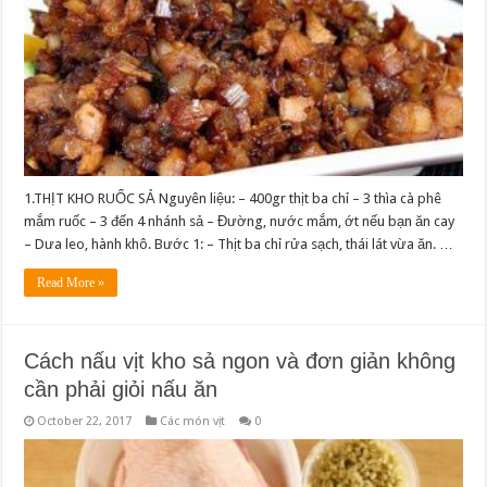
1.THỊT KHO RUỐC SẢ Nguyên liệu: – 400gr thịt ba chỉ – 3 thìa cà phê
mắm ruốc – 3 đến 4 nhánh sả – Đường, nước mắm, ớt nếu bạn ăn cay
– Dưa leo, hành khô. Bước 1: – Thịt ba chỉ rửa sạch, thái lát vừa ăn. …
Read More »
Cách nấu vịt kho sả ngon và đơn giản không
cần phải giỏi nấu ăn
October 22, 2017
Các món vịt
0