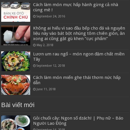
Cách làm món mực hấp hành gừng cả nhà
cùng mê !
September 24, 2016
Không ai hiểu vì sao đầu bếp cho đá và nguyên
liệu này vào bát bột nhúng tôm chiên giòn, ăn
xong ai cũng gật gù khen “cực phẩm”
May 2, 2018
Lươn um rau ngổ – món ngon đậm chất miền
Tây
September 12, 2018
Cách làm món miến ghẹ thái thơm nức hấp
dẫn
June 11, 2018
Bài viết mới
Gỏi chuối cây: Ngon số dzách! | Phụ nữ – Báo
Người Lao Động
September 14, 2018