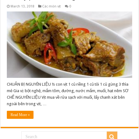
March 13, 2018
Các món vịt
0
CHUẨN BỊ NGUYÊN LIỆU ½ con vịt 1 củ riềng 1 củ tỏi 1 củ gừng 3 thìa
mẻ Gia vị: bột nghệ, mắm tôm, đường, nước mắm, muối, hạt nêm SƠ
CHẾ NGUYÊN LIỆU Vịt mua về rửa sạch với muối, lấy chanh xát bên
ngoài bên trong vịt, …
Read More »