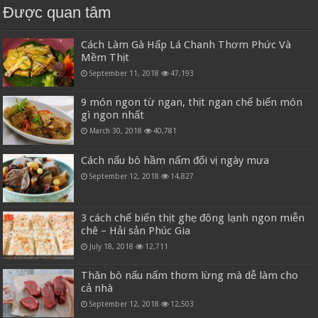
Được quan tâm
Cách Làm Gà Hấp Lá Chanh Thơm Phức Và
Mềm Thịt
September 11, 2018
47,193
9 món ngon từ ngan, thịt ngan chế biến món
gì ngon nhất
March 30, 2018
40,781
Cách nấu bò hầm nấm đổi vị ngày mưa
September 12, 2018
14,827
3 cách chế biến thịt ghẹ đông lạnh ngon miễn
chê – Hải sản Phúc Gia
July 18, 2018
12,711
Thăn bò nấu nấm thơm lừng mà dễ làm cho
cả nhà
September 12, 2018
12,503