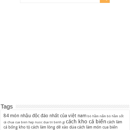
Tags
84 món nhậu độc đáo nhất của việt nam
bò hầm nấm
bò hầm sốt
cách kho cá biển
cách làm
cà chua
cua bien hap nuoc dua tri benh gi
cá bống kho tộ
cách làm lòng dê xào dứa
cách làm món cua biển