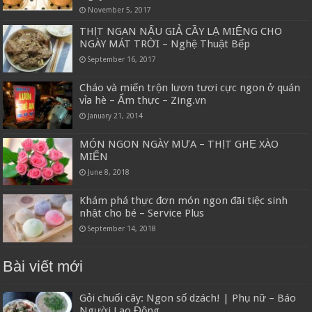
November 5, 2017
THỊT NGAN NẤU GIẢ CẦY LẠ MIỆNG CHO
NGÀY MÁT TRỜI – Nghệ Thuật Bếp
September 16, 2017
Cháo và miến trộn lươn tươi cực ngon ở quán
vỉa hè – Ẩm thực – Zing.vn
January 21, 2014
MÓN NGON NGÀY MƯA – THỊT GHẸ XÀO
MIẾN
June 8, 2018
Khám phá thực đơn món ngon đãi tiệc sinh
nhật cho bé – Service Plus
September 14, 2018
Bài viết mới
Gỏi chuối cây: Ngon số dzách! | Phụ nữ – Báo
Người Lao Động