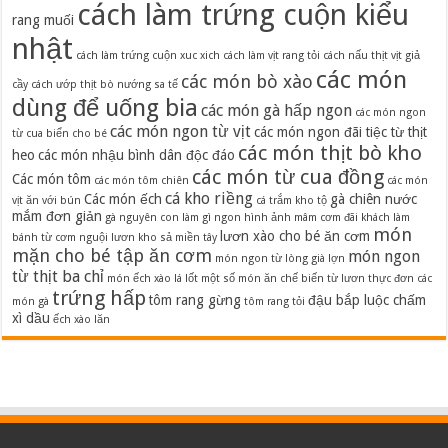
cách làm trứng cuộn kiểu
rang muối
nhật
cách làm trứng cuộn xuc xich
cách làm vịt rang tỏi
cách nấu thịt vịt giả
các món
các món bò xào
cầy
cách ướp thịt bò nướng sa tế
dùng để uống bia
các món gà hấp ngon
các món ngon
các món ngon từ vịt
các món ngon đãi tiệc từ thịt
từ cua biển cho bé
các món thịt bò kho
heo
các món nhậu bình dân độc đáo
các món từ cua đồng
Các món tôm
các món tôm chiên
các món
cá kho riềng
Các món ếch
gà chiên nước
vịt ăn với bún
cá trắm kho tộ
mắm đơn giản
gà nguyên con làm gì ngon
hình ảnh mâm cơm đãi khách
làm
món
lươn xào cho bé ăn cơm
bánh từ cơm nguội
lươn kho sả miền tây
mặn cho bé tập ăn cơm
món ngon
món ngon từ lòng già lợn
từ thịt ba chỉ
món ếch xào lá lốt
một số món ăn chế biến từ lươn
thực đơn các
trứng hấp
tôm rang gừng
đậu bắp luộc chấm
món gà
tôm rang tỏi
xì dầu
ếch xào lăn