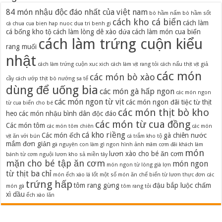
84 món nhậu độc đáo nhất của việt nam
bò hầm nấm
bò hầm sốt
cách kho cá biển
cách làm
cà chua
cua bien hap nuoc dua tri benh gi
cá bống kho tộ
cách làm lòng dê xào dứa
cách làm món cua biển
cách làm trứng cuộn kiểu
rang muối
nhật
cách làm trứng cuộn xuc xich
cách làm vịt rang tỏi
cách nấu thịt vịt giả
các món
các món bò xào
cầy
cách ướp thịt bò nướng sa tế
dùng để uống bia
các món gà hấp ngon
các món ngon
các món ngon từ vịt
các món ngon đãi tiệc từ thịt
từ cua biển cho bé
các món thịt bò kho
heo
các món nhậu bình dân độc đáo
các món từ cua đồng
Các món tôm
các món tôm chiên
các món
cá kho riềng
Các món ếch
gà chiên nước
vịt ăn với bún
cá trắm kho tộ
mắm đơn giản
gà nguyên con làm gì ngon
hình ảnh mâm cơm đãi khách
làm
món
lươn xào cho bé ăn cơm
bánh từ cơm nguội
lươn kho sả miền tây
mặn cho bé tập ăn cơm
món ngon
món ngon từ lòng già lợn
từ thịt ba chỉ
món ếch xào lá lốt
một số món ăn chế biến từ lươn
thực đơn các
trứng hấp
tôm rang gừng
đậu bắp luộc chấm
món gà
tôm rang tỏi
xì dầu
ếch xào lăn