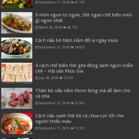
September 11, 2018
47,165
9 món ngon từ ngan, thịt ngan chế biến món
gì ngon nhất
March 30, 2018
40,776
Cách nấu bò hầm nấm đổi vị ngày mưa
September 12, 2018
14,827
3 cách chế biến thịt ghẹ đông lạnh ngon miễn
chê – Hải sản Phúc Gia
July 18, 2018
12,707
Thăn bò nấu nấm thơm lừng mà dễ làm cho
cả nhà
September 12, 2018
12,503
Cách nấu canh thịt bò cà chua cực tốt cho
người thiếu máu
September 11, 2015
11,332