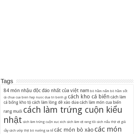
Tags
84 món nhậu độc đáo nhất của việt nam
bò hầm nấm
bò hầm sốt
cách kho cá biển
cách làm
cà chua
cua bien hap nuoc dua tri benh gi
cá bống kho tộ
cách làm lòng dê xào dứa
cách làm món cua biển
cách làm trứng cuộn kiểu
rang muối
nhật
cách làm trứng cuộn xuc xich
cách làm vịt rang tỏi
cách nấu thịt vịt giả
các món
các món bò xào
cầy
cách ướp thịt bò nướng sa tế