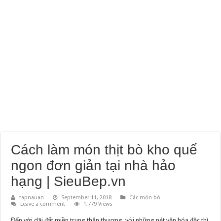
Cách làm món thịt bò kho quế
ngon đơn giản tại nhà hảo
hạng | SieuBep.vn
tapnauan
September 11, 2018
Các món bò
Leave a comment
1,779 Views
Đến với dãi đất miền trung thân thương, với những nét văn hóa đặc thì