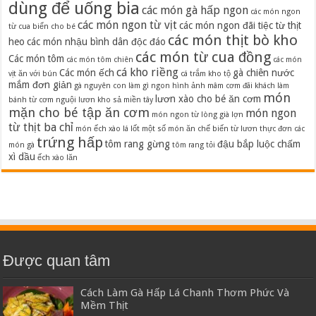
dùng để uống bia
các món gà hấp ngon
các món ngon
các món ngon từ vịt
các món ngon đãi tiệc từ thịt
từ cua biển cho bé
các món thịt bò kho
heo
các món nhậu bình dân độc đáo
các món từ cua đồng
Các món tôm
các món tôm chiên
các món
cá kho riềng
Các món ếch
gà chiên nước
vịt ăn với bún
cá trắm kho tộ
mắm đơn giản
gà nguyên con làm gì ngon
hình ảnh mâm cơm đãi khách
làm
món
lươn xào cho bé ăn cơm
bánh từ cơm nguội
lươn kho sả miền tây
mặn cho bé tập ăn cơm
món ngon
món ngon từ lòng già lợn
từ thịt ba chỉ
món ếch xào lá lốt
một số món ăn chế biến từ lươn
thực đơn các
trứng hấp
tôm rang gừng
đậu bắp luộc chấm
món gà
tôm rang tỏi
xì dầu
ếch xào lăn
Được quan tâm
Cách Làm Gà Hấp Lá Chanh Thơm Phức Và
Mềm Thịt