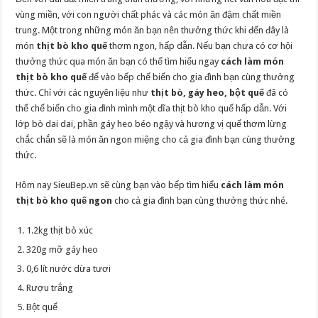
vùng miền, với con người chất phác và các món ăn đậm chất miền
trung. Một trong những món ăn bạn nên thưởng thức khi đến đây là
món
thịt bò kho quế
thơm ngon, hấp dẫn. Nếu bạn chưa có cơ hội
thưởng thức qua món ăn bạn có thể tìm hiểu ngay
cách làm món
thịt bò kho quế
để vào bếp chế biến cho gia đình bạn cùng thưởng
thức. Chỉ với các nguyên liệu như
thịt bò, gáy heo, bột quế
đã có
thể chế biến cho gia đình mình một đĩa thịt bò kho quế hấp dẫn. Với
lớp bò dai dai, phần gáy heo béo ngậy và hương vị quế thơm lừng
chắc chắn sẽ là món ăn ngon miệng cho cả gia đình bạn cùng thưởng
thức.
Hôm nay SieuBep.vn sẽ cùng bạn vào bếp tìm hiểu
cách làm món
thịt bò kho quế ngon
cho cả gia đình bạn cùng thưởng thức nhé.
1.2kg thịt bò xúc
320g mỡ gáy heo
0,6 lít nước dừa tươi
Rượu trắng
Bột quế