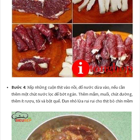
Bước 4:
Xếp những cuộn thịt vào nồi, đổ nước dừa vào, nếu cần
thêm một chút nước lọc để bớt ngán. Thêm mắm, muối, chút đường,
thêm ít rượu, tỏi và bột quế. Đun nhỏ lửa rui rui cho thịt bò chín mềm