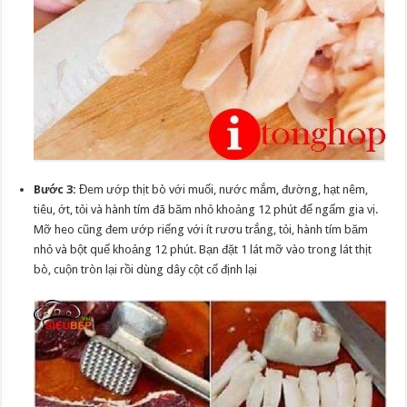
Bước 3:
Đem ướp thịt bò với muối, nước mắm, đường, hạt nêm,
tiêu, ớt, tỏi và hành tím đã băm nhỏ khoảng 12 phút để ngấm gia vị.
Mỡ heo cũng đem ướp riếng với ít rươu trắng, tỏi, hành tím băm
nhỏ và bột quế khoảng 12 phút. Bạn đặt 1 lát mỡ vào trong lát thịt
bò, cuộn tròn lại rồi dùng dây cột cố định lại