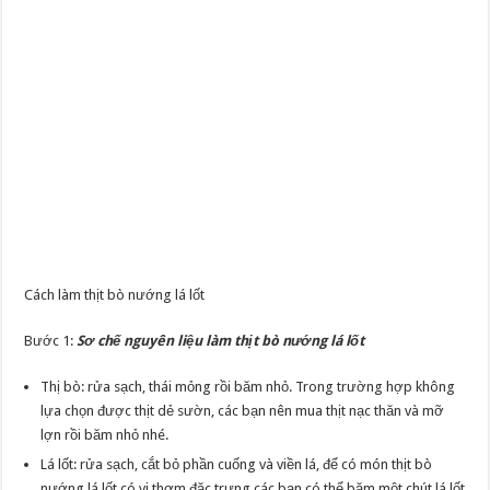
Cách làm thịt bò nướng lá lốt
Bước 1:
Sơ chế nguyên liệu làm thịt bò nướng lá lốt
Thị bò: rửa sạch, thái mỏng rồi băm nhỏ. Trong trường hợp không
lựa chọn được thịt dẻ sườn, các bạn nên mua thịt nạc thăn và mỡ
lợn rồi băm nhỏ nhé.
Lá lốt: rửa sạch, cắt bỏ phần cuống và viền lá, để có món thịt bò
nướng lá lốt có vị thơm đặc trưng các bạn có thể băm một chút lá lốt