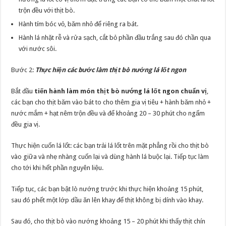
trộn đều với thịt bò.
Hành tím bóc vỏ, băm nhỏ để riêng ra bát.
Hành lá nhặt rễ và rửa sạch, cắt bỏ phần đầu trắng sau đó chần qua
với nước sôi.
Bước 2:
Thực hiện các bước làm thịt bò nướng lá lốt ngon
Bắt đầu
tiến hành làm món thịt bò nướng lá lốt ngon chuẩn vị
,
các bạn cho thịt băm vào bát to cho thêm gia vị tiêu + hành băm nhỏ +
nước mắm + hạt nêm trộn đều và để khoảng 20 – 30 phút cho ngấm
đều gia vị.
Thực hiện cuốn lá lốt: các bạn trải lá lốt trên mặt phẳng rồi cho thịt bò
vào giữa và nhẹ nhàng cuốn lại và dùng hành lá buộc lại. Tiếp tục làm
cho tới khi hết phần nguyên liệu.
Tiếp tục, các bạn bật lò nướng trước khi thực hiện khoảng 15 phút,
sau đó phết một lớp dầu ăn lên khay để thịt không bị dính vào khay.
Sau đó, cho thịt bò vào nướng khoảng 15 – 20 phút khi thấy thịt chín