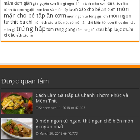
mắm đơn giản
gà nguyên con làm gì ngon
hình ảnh mâm cơm đãi khách
làm
món
lươn xào cho bé ăn cơm
bánh từ cơm nguội
lươn kho sả miền tây
mặn cho bé tập ăn cơm
món ngon
món ngon từ lòng già lợn
từ thịt ba chỉ
món ếch xào lá lốt
một số món ăn chế biến từ lươn
thực đơn các
trứng hấp
tôm rang gừng
đậu bắp luộc chấm
món gà
tôm rang tỏi
xì dầu
ếch xào lăn
Được quan tâm
Cách Làm Gà Hấp Lá Chanh Thơm Phức Và
Mềm Thịt
September 11, 2018
47,103
9 món ngon từ ngan, thịt ngan chế biến món
gì ngon nhất
March 30, 2018
40,773