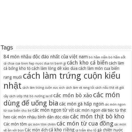
Tags
84 món nhậu độc đáo nhất của việt nam
bò hầm nấm
bò hầm sốt
cách kho cá biển
cách làm
cà chua
cua bien hap nuoc dua tri benh gi
cá bống kho tộ
cách làm lòng dê xào dứa
cách làm món cua biển
cách làm trứng cuộn kiểu
rang muối
nhật
cách làm trứng cuộn xuc xich
cách làm vịt rang tỏi
cách nấu thịt vịt giả
các món
các món bò xào
cầy
cách ướp thịt bò nướng sa tế
dùng để uống bia
các món gà hấp ngon
các món ngon
các món ngon từ vịt
các món ngon đãi tiệc từ thịt
từ cua biển cho bé
các món thịt bò kho
heo
các món nhậu bình dân độc đáo
các món từ cua đồng
Các món tôm
các món tôm chiên
các món
cá kho riềng
Các món ếch
gà chiên nước
vịt ăn với bún
cá trắm kho tộ