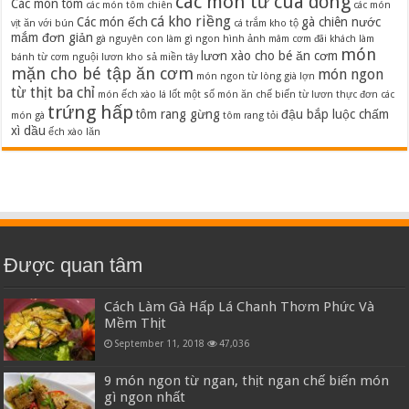
các món từ cua đồng
Các món tôm
các món tôm chiên
các món
cá kho riềng
Các món ếch
gà chiên nước
vịt ăn với bún
cá trắm kho tộ
mắm đơn giản
gà nguyên con làm gì ngon
hình ảnh mâm cơm đãi khách
làm
món
lươn xào cho bé ăn cơm
bánh từ cơm nguội
lươn kho sả miền tây
mặn cho bé tập ăn cơm
món ngon
món ngon từ lòng già lợn
từ thịt ba chỉ
món ếch xào lá lốt
một số món ăn chế biến từ lươn
thực đơn các
trứng hấp
tôm rang gừng
đậu bắp luộc chấm
món gà
tôm rang tỏi
xì dầu
ếch xào lăn
Được quan tâm
Cách Làm Gà Hấp Lá Chanh Thơm Phức Và
Mềm Thịt
September 11, 2018
47,036
9 món ngon từ ngan, thịt ngan chế biến món
gì ngon nhất