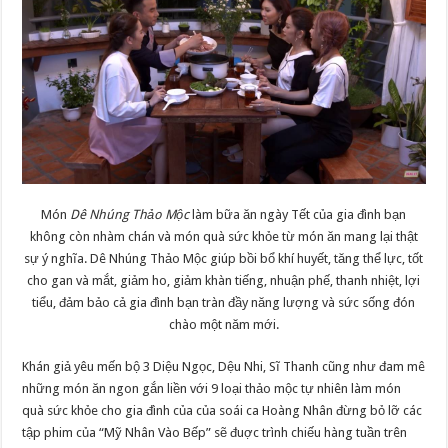
Món
Dê Nhúng Thảo Mộc
làm bữa ăn ngày Tết của gia đình bạn
không còn nhàm chán và món quà sức khỏe từ món ăn mang lại thật
sự ý nghĩa. Dê Nhúng Thảo Mộc giúp bồi bổ khí huyết, tăng thể lực, tốt
cho gan và mắt, giảm ho, giảm khàn tiếng, nhuận phế, thanh nhiệt, lợi
tiểu, đảm bảo cả gia đình bạn tràn đầy năng lượng và sức sống đón
chào một năm mới.
Khán giả yêu mến bộ 3 Diệu Ngọc, Dệu Nhi, Sĩ Thanh cũng như đam mê
những món ăn ngon gắn liền với 9 loại thảo mộc tự nhiên làm món
quà sức khỏe cho gia đình của của soái ca Hoàng Nhân đừng bỏ lỡ các
tập phim của “Mỹ Nhân Vào Bếp” sẽ đuợc trình chiếu hàng tuần trên