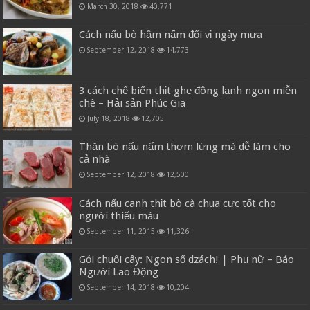
March 30, 2018
40,771
Cách nấu bò hầm nấm đổi vị ngày mưa
September 12, 2018
14,773
3 cách chế biến thịt ghẹ đông lạnh ngon miễn
chê – Hải sản Phúc Gia
July 18, 2018
12,705
Thăn bò nấu nấm thơm lừng mà dễ làm cho
cả nhà
September 12, 2018
12,500
Cách nấu canh thịt bò cà chua cực tốt cho
người thiếu máu
September 11, 2015
11,326
Gỏi chuối cây: Ngon số dzách! | Phụ nữ – Báo
Người Lao Động
September 14, 2018
10,204