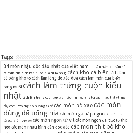
Tags
84 món nhậu độc đáo nhất của việt nam
bò hầm nấm
bò hầm sốt
cách kho cá biển
cách làm
cà chua
cua bien hap nuoc dua tri benh gi
cá bống kho tộ
cách làm lòng dê xào dứa
cách làm món cua biển
cách làm trứng cuộn kiểu
rang muối
nhật
cách làm trứng cuộn xuc xich
cách làm vịt rang tỏi
cách nấu thịt vịt giả
các món
các món bò xào
cầy
cách ướp thịt bò nướng sa tế
dùng để uống bia
các món gà hấp ngon
các món ngon
các món ngon từ vịt
các món ngon đãi tiệc từ thịt
từ cua biển cho bé
các món thịt bò kho
heo
các món nhậu bình dân độc đáo