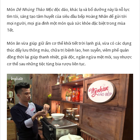
Món
Dê Nhúng Thảo Mộc
độc đáo, khác lạ và bổ dưỡng này là nỗ lực
tìm tòi, sáng tạo tâm huyết của siêu đầu bếp Hoàng Nhân để gửi tới
mọi người, mọi gia đình một món quà sức khỏe đặc biệt trong mùa
Tết.
Món ăn vừa giúp giữ ấm cơ thể khỏi tiết trời lạnh giá, vừa có các dụng
thúc đẩy lưu thông máu, chữa trị bệnh lao, hen suyễn, viêm phế quản
đồng thời lại giúp thanh nhiệt, giải độc, ngăn ngừa mệt mỏi, suy nhược
cơ thể sau những tiệc tùng bia rượu liên tục.