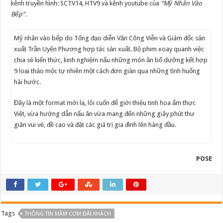
kênh truyền hình: SCTV14, HTV9 và kênh youtube của
“Mỹ Nhân Vào
Bếp”.
Mỹ nhân vào bếp do Tổng đạo diễn Văn Công Viễn và Giám đốc sản
xuất Trần Uyên Phương hợp tác sản xuất. Bộ phim xoay quanh việc
chia sẻ kiến thức, kinh nghiệm nấu những món ăn bổ dưỡng kết hợp
9 loại thảo mộc tự nhiên một cách đơn giản qua những tình huống
hài hước.
Đây là một format mới lạ, lôi cuốn để giới thiệu tinh hoa ẩm thực
Việt, vừa hướng dẫn nấu ăn vừa mang đến những giây phút thư
giãn vui vẻ, đề cao và đặt các giá trị gia đình lên hàng đầu.
POSE
Tags
THÔNG TIN MÂM CƠM ĐÃI KHÁCH