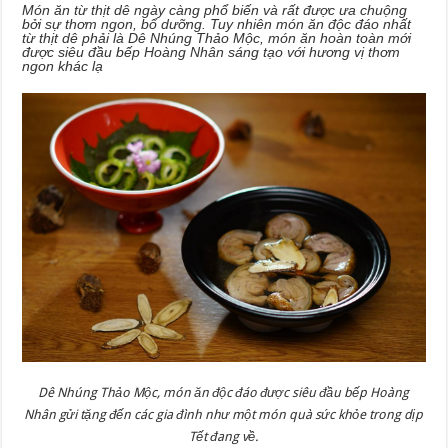
Món ăn từ thịt dê ngày càng phổ biến và rất được ưa chuộng
bởi sự thơm ngon, bổ dưỡng. Tuy nhiên món ăn độc đáo nhất
từ thịt dê phải là Dê Nhúng Thảo Mộc, món ăn hoàn toàn mới
được siêu đầu bếp Hoàng Nhân sáng tạo với hương vị thơm
ngon khác lạ
Dê Nhúng Thảo Mộc, món ăn độc đáo được siêu đầu bếp Hoàng
Nhân gửi tặng đến các gia đình như một món quà sức khỏe trong dịp
Tết đang về.