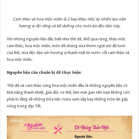
Cam thảo và hoa mộc miên là 2 loại thảo mộc tự nhiên tạo nên
hương vị rất riêng và bổ dưỡng cho món ăn độc đáo này.
Với những nguyên liệu đặc biệt như thịt dê, khổ qua rừng, thảo mộc
cam thảo, hoa mộc miên, món dê nhúng vừa thơm ngọt với độ tươi
của thịt, vừa độc đáo với hương vị thanh mát từ nước cốt cam thảo và
hoa mộc miên.
Nguyên liệu cần chuẩn bị để thực hiện:
Thịt dê và cam thảo cùng hoa mộc miên đều là những nguyên liệu có
khả năng thanh nhiệt, giải độc cơ thể, làm mát gan nên bạn không còn
phải lo lắng về những bữa tiệc rượu sum vầy hay những món ăn gây
nóng trong dịp Tết.