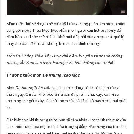
Mắm ruốc Huế sẽ được chế biến kỹ lưỡng trong phần làm nước chấm
cùng với nước Thảo Mộc. Một phần mọi người cần hết sức lưu ý để
đảm bảo sức khỏe chính là khi khử mùi dê phải dùng rượu mai quế lộ
thay cho dấm để thịt dê không bị mất chất dinh dưỡng.
Món Dê Nhúng Thảo Mộc được chế biến đơn giản và nhanh chóng
nhưng vẫn đảm bảo được hương vị và dinh dưỡng cho cơ thể
Thưởng thức món
Dê Nhúng Thảo Mộc
:
Món
Dê Nhúng Thảo Mộc
sau khi nước dùng sôi là có thể thưởng
thức ngay. Chỉ cần khói bốc lên là bạn đã phải hít hà, xuýt xoa vì sự
thơm ngon ngất ngây của mùi thơm của sả, lá tía tô hay rượu mai quế
lộ.
Đặc biệt hơn khi thưởng thức, bạn sẽ cảm nhận được vị thanh mát của
cam thảo cùng hoa mộc miên hòa trong vị đắng đặc trưng của trái khổ
qua rừng. Đây chính là nét khác biệt và độc đáo của
Dê Nhúng Thảo