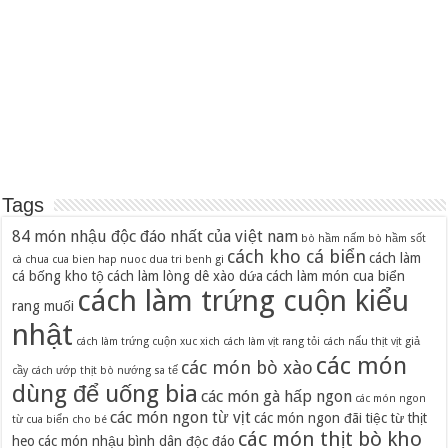
Tags
84 món nhậu độc đáo nhất của việt nam
bò hầm nấm
bò hầm sốt
cách kho cá biển
cách làm
cà chua
cua bien hap nuoc dua tri benh gi
cá bống kho tộ
cách làm lòng dê xào dứa
cách làm món cua biển
cách làm trứng cuộn kiểu
rang muối
nhật
cách làm trứng cuộn xuc xich
cách làm vịt rang tỏi
cách nấu thịt vịt giả
các món
các món bò xào
cầy
cách ướp thịt bò nướng sa tế
dùng để uống bia
các món gà hấp ngon
các món ngon
các món ngon từ vịt
các món ngon đãi tiệc từ thịt
từ cua biển cho bé
các món thịt bò kho
heo
các món nhậu bình dân độc đáo