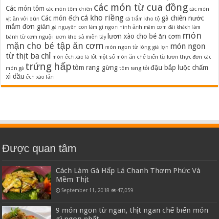
các món từ cua đồng
Các món tôm
các món tôm chiên
các món
cá kho riềng
Các món ếch
gà chiên nước
vịt ăn với bún
cá trắm kho tộ
mắm đơn giản
gà nguyên con làm gì ngon
hình ảnh mâm cơm đãi khách
làm
món
lươn xào cho bé ăn cơm
bánh từ cơm nguội
lươn kho sả miền tây
mặn cho bé tập ăn cơm
món ngon
món ngon từ lòng già lợn
từ thịt ba chỉ
món ếch xào lá lốt
một số món ăn chế biến từ lươn
thực đơn các
trứng hấp
tôm rang gừng
đậu bắp luộc chấm
món gà
tôm rang tỏi
xì dầu
ếch xào lăn
Được quan tâm
Cách Làm Gà Hấp Lá Chanh Thơm Phức Và
Mềm Thịt
September 11, 2018
47,059
9 món ngon từ ngan, thịt ngan chế biến món