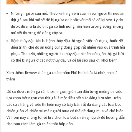
Những người sau mổ: Theo kinh nghiệm của nhiều người thì nếu ăn
thịt gà sau khi mổ sẽ dễ bị ngứa da hoặc vết mổ sẽ để lại sẹo. Lý do
được đưa ra là do thịt gà có tính nóng nên hiện tượng sưng, mưng
mủ vết thương dễ dàng xảy ra.
Bệnh thủy đậu: Khi bị bệnh thủy đậu thì ngoài việc sử dụng thuốc để
điều trị thì chế độ ăn uống cũng đóng góp rất nhiều vào quá trình hồi
phục. Theo đó, những người bị thủy đậu thì nên kiêng ăn thịt gà bởi
có thể bị ngứa ở các nốt thủy đậu và để lại sẹo sau khi khỏi bệnh.
Xem thêm: Review chân gà chiên mắm Phố Huế nhắc là nhớ, nhìn là
thèm
Để có được món gà rán thơm ngon, giòn tan đến từng miếng thì việc
lựa chọn bột ngon cho thịt gà là một điều hết sức đáng lưu tâm. Trên
các cửa hàng và siêu thị hiện nay có bày bán rất đa dạng các loại bột
chiên giòn và chiên xù mà người mua có thể dễ dàng mua về chế biến.
Và hôm nay chúng tôi sẽ lựa chọn loại bột chiên aji quick để hướng dẫn
cho bạn cách làm gà chiên thật hấp dẫn.