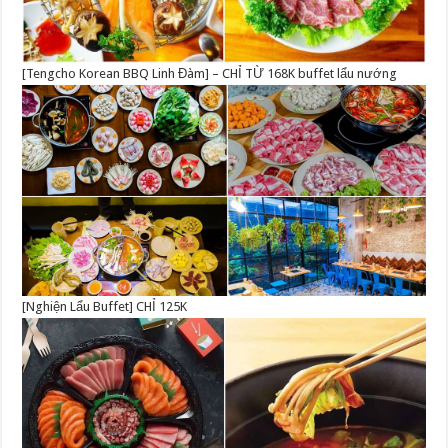
[Tengcho Korean BBQ Linh Đàm] – CHỈ TỪ 168K buffet lẩu nướng
[Nghiện Lẩu Buffet] CHỈ 125K