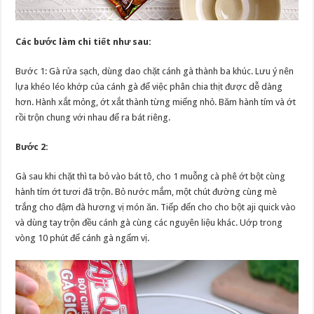
Các bước làm chi tiết như sau:
Bước 1: Gà rửa sạch, dùng dao chặt cánh gà thành ba khúc. Lưu ý nên
lựa khéo léo khớp của cánh gà để việc phân chia thịt được dễ dàng
hơn. Hành xắt mỏng, ớt xắt thành từng miếng nhỏ. Băm hành tím và ớt
rồi trộn chung với nhau để ra bát riêng.
Bước 2:
Gà sau khi chặt thì ta bỏ vào bát tô, cho 1 muỗng cà phê ớt bột cùng
hành tím ớt tươi đã trộn. Bỏ nước mắm, một chút đường cùng mè
trắng cho đậm đà hương vị món ăn. Tiếp đến cho cho bột aji quick vào
và dùng tay trộn đều cánh gà cùng các nguyên liệu khác. Uớp trong
vòng 10 phút để cánh gà ngấm vị.