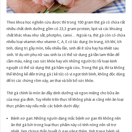
Theo khoa học nghiên cứu được thì trong 100 gram thịt gà có chứa rất
nhiều chất dinh dưỡng gồm có 23,3 gram protein, lipit và các khoáng
chất khác nhau như sắt, photpho, canxi… Ngoài ra, thịt gà còn có chứa
nhiều loại vitamin như vitamin C, A, E có tác dụng ôn trung, ích khí, ích
tinh, dùng trị gầy mòn, tiểu nhiều lần, sinh đẻ ít sữa hay hạ nhiệt sau
sinh. Ví dụ với phụ nữ sau sinh ta có thể sử dụng gà tần tam thần để
cầm máu, nâng cao sức khỏe hay với những người bị rối loạn kinh
nguyệt có thể sử dụng thịt gà hầm ngải cứu. Trong thịt gà, thì ta không
thể không kể đến trứng gà ( kê tử) có vị ngọt tính bình, không độc dùng
để trị các chứng rôm xảy, an thai và bồi bổ sức khỏe.
Thịt gà chính là món ăn đầy dinh dưỡng và ngon miệng cho bữa ăn
của mọi gia đình. Tuy nhiên trên thực tế không phải ai cũng nên ăn loại
thực phẩm này nếu mắc các bệnh dưới đây:
Bệnh xơ gan: Những người đang mắc bệnh xơ gan thì không nên
ăn thịt gà bởi trong loại thực phẩm này có tính nóng nên sẽ trợ
nhiệt, làm chứng thấp huyết ở gan nặng thêm, tình trạng bệnh sẽ