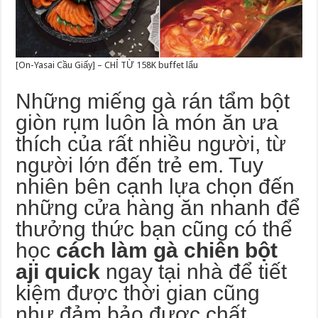
[On-Yasai Cầu Giấy] – CHỈ TỪ 158K buffet lẩu
Những miếng gà rán tẩm bột
giòn rụm luôn là món ăn ưa
thích của rất nhiều người, từ
người lớn đến trẻ em. Tuy
nhiên bên cạnh lựa chọn đến
những cửa hàng ăn nhanh để
thưởng thức bạn cũng có thể
học
cách làm gà chiên bột
aji quick
ngay tại nhà để tiết
kiệm được thời gian cũng
như đảm bảo được chất