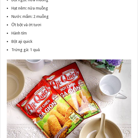
Hạt nêm: nửa muỗng
Nước mắm: 2 muỗng
Ớt bột và ớt tươi
Hành tím
Bột aji quick
Trứng gà: 1 quả