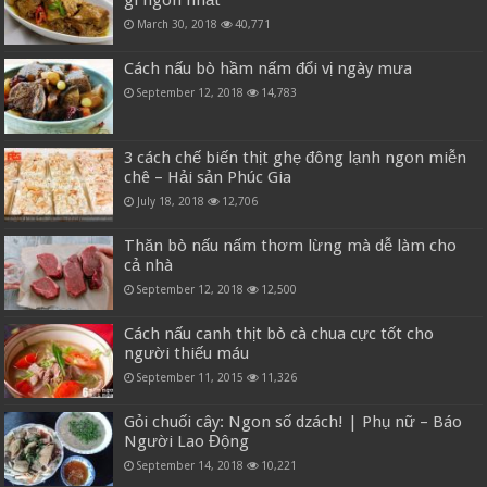
gì ngon nhất
March 30, 2018
40,771
Cách nấu bò hầm nấm đổi vị ngày mưa
September 12, 2018
14,783
3 cách chế biến thịt ghẹ đông lạnh ngon miễn
chê – Hải sản Phúc Gia
July 18, 2018
12,706
Thăn bò nấu nấm thơm lừng mà dễ làm cho
cả nhà
September 12, 2018
12,500
Cách nấu canh thịt bò cà chua cực tốt cho
người thiếu máu
September 11, 2015
11,326
Gỏi chuối cây: Ngon số dzách! | Phụ nữ – Báo
Người Lao Động
September 14, 2018
10,221