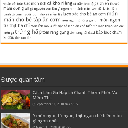
cá kho riềng
Các món ếch
gà chiên nước
vịt ăn với bún
cá trắm kho tộ
mắm đơn giản
gà nguyên con làm gì ngon
hình ảnh mâm cơm đãi khách
làm
món
lươn xào cho bé ăn cơm
bánh từ cơm nguội
lươn kho sả miền tây
mặn cho bé tập ăn cơm
món ngon
món ngon từ lòng già lợn
từ thịt ba chỉ
món ếch xào lá lốt
một số món ăn chế biến từ lươn
thực đơn các
trứng hấp
tôm rang gừng
đậu bắp luộc chấm
món gà
tôm rang tỏi
xì dầu
ếch xào lăn
Được quan tâm
Cách Làm Gà Hấp Lá Chanh Thơm Phức Và
Mềm Thịt
September 11, 2018
47,165
9 món ngon từ ngan, thịt ngan chế biến món
gì ngon nhất
March 30, 2018
40,775