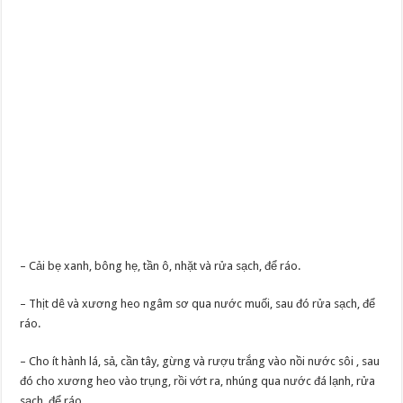
– Cải bẹ xanh, bông hẹ, tần ô, nhặt và rửa sạch, để ráo.
– Thịt dê và xương heo ngâm sơ qua nước muối, sau đó rửa sạch, để
ráo.
– Cho ít hành lá, sả, cần tây, gừng và rượu trắng vào nồi nước sôi , sau
đó cho xương heo vào trụng, rồi vớt ra, nhúng qua nước đá lạnh, rửa
sạch, để ráo.