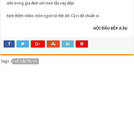
viên trong gia đình với món lẩu này đấy!
Xem thêm video món ngon từ thịt dê: Cà ri dê chuẩn vị
HỘI ĐẦU BẾP Á ÂU
Tags
DÊ HẤP TÍA TÔ