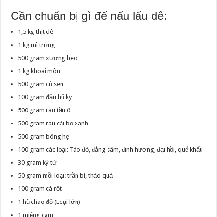
Cần chuẩn bị gì để nấu lẩu dê:
1,5 kg thịt dê
1 kg mì trứng
500 gram xương heo
1 kg khoai môn
500 gram củ sen
100 gram đậu hũ ky
500 gram rau tần ô
500 gram rau cải bẹ xanh
500 gram bông hẹ
100 gram các loại: Táo đỏ, đẳng sâm, đinh hương, đại hồi, quế khẩu
30 gram kỷ tử
50 gram mỗi loại: trần bì, thảo quả
100 gram cà rốt
1 hũ chao đỏ (Loại lớn)
1 miếng cam