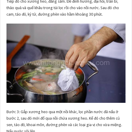
Tiếp đó cho xương heo, đẳng sâm. Để đinh hương, đại hồi, trần bì,
thảo quả và quế khâu trong túi lọc rồi cho vào nồi nước. Sau đó cho
cam, táo đỏ, kỷ tử, đường phèn vào hầm khoảng 30 phút.
Bước 3: Gắp xương heo qua một nồi khác, lọc phần nước đã nấu ở
bước 2, sau đó mới đổ qua nồi chứa xương heo. Kế đó cho thêm củ
sen, táo đỏ, khoai môn, đường phèn và các loại gia vị cho vừa miệng.
Nấu nước sôi lên.