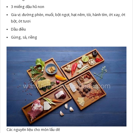
3 miếng đậu hũ non
Gia vị: đường phèn, muối, bột ngọt, hạt nêm, tỏi, hành tím, ớt xay, ớt
bột, ớt tươi
Dầu điều
Gừng, sả, riềng
Các nguyên liệu cho món lẩu dê