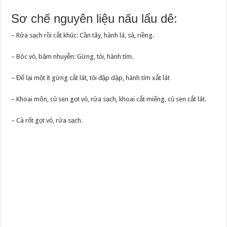
Sơ chế nguyên liệu nấu lẩu dê:
– Rửa sạch rồi cắt khúc: Cần tây, hành lá, sả, riềng.
– Bóc vỏ, băm nhuyễn: Gừng, tỏi, hành tím.
– Để lại một ít gừng cắt lát, tỏi đập dập, hành tím xắt lát
– Khoai môn, củ sen gọt vỏ, rửa sạch, khoai cắt miếng, củ sen cắt lát.
– Cà rốt gọt vỏ, rửa sạch.