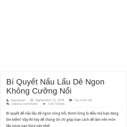
Bí Quyết Nấu Lẩu Dê Ngon
Không Cưỡng Nổi
tapnauan
September 12, 2018
Các món dê
Leave a comment
1,817 Views
Bí quyết để nấu lẩu dê ngon nóng hổi, thơm lừng là điều mà bạn đang
tìm kiếm? Vậy thì hãy để chúng tôi chỉ giúp bạn cách để làm nên món
lẩu ngon nao lòng này nhé!