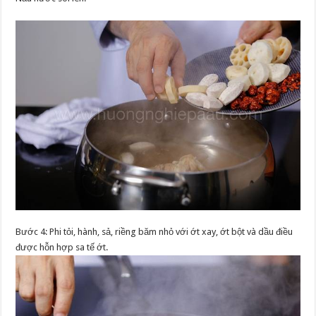
Bước 4: Phi tỏi, hành, sả, riềng băm nhỏ với ớt xay, ớt bột và dầu điều
được hỗn hợp sa tế ớt.