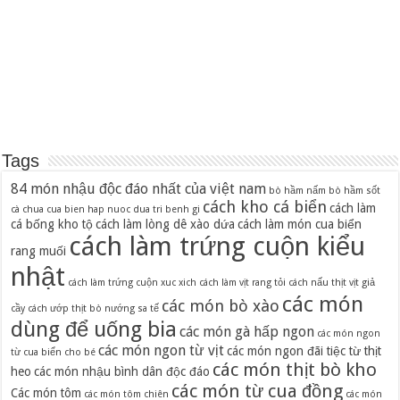
Tags
84 món nhậu độc đáo nhất của việt nam
bò hầm nấm
bò hầm sốt
cách kho cá biển
cách làm
cà chua
cua bien hap nuoc dua tri benh gi
cá bống kho tộ
cách làm lòng dê xào dứa
cách làm món cua biển
cách làm trứng cuộn kiểu
rang muối
nhật
cách làm trứng cuộn xuc xich
cách làm vịt rang tỏi
cách nấu thịt vịt giả
các món
các món bò xào
cầy
cách ướp thịt bò nướng sa tế
dùng để uống bia
các món gà hấp ngon
các món ngon
các món ngon từ vịt
các món ngon đãi tiệc từ thịt
từ cua biển cho bé
các món thịt bò kho
heo
các món nhậu bình dân độc đáo
các món từ cua đồng
Các món tôm
các món tôm chiên
các món