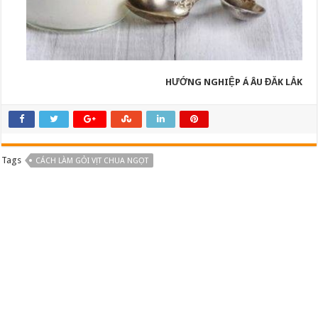
HƯỚNG NGHIỆP Á ÂU ĐĂK LẮK
Tags
CÁCH LÀM GỎI VỊT CHUA NGỌT