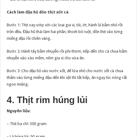
Cách làm đậu hũ dồn thịt xốt cà
Bước 1: Thịt xay ướp với các loại gia vị, tỏi, ớt, hành lá bằm nhỏ rồi
trộn đều. Đậu hũ thái làm hai phần, khoét bỏ ruột, dồn thịt vào từng
miếng đậu rồi chiên vàng.
Bước 2: Hành tây bằm nhuyễn rồi phi thơm, tiếp đến cho cà chua bằm
nhuyễn vào xào mềm, nêm gia vị cho vừa ăn.
Bước 3: Cho đậu hũ vào nước xốt, để lửa nhỏ cho nước sốt cà chua
thấm vào từng miếng đậu đến khi sệt thì tắt bếp, ăn ngay lúc nóng rất
ngon miệng.
4. Thịt rim húng lủi
Nguyên liệu:
– Thịt ba chỉ: 300 gram
– Lá húng lủi: 50 gram