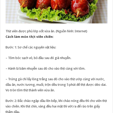
Thịt viên được phủ lớp xốt vừa ăn. (Nguồn hình: Internet)
Cách làm món thịt viên chiên:
Bước 1: Sơ chế các nguyên vật liệu:
– Tôm bóc sạch vỏ, bỏ đầu sau đó giã nhuyễn.
– Hành lá băm nhuyễn sau đó cho vào thịt cùng với tôm.
– Trứng gà chỉ lấy lòng trắng sau đó cho vào thịt ướp cùng với nước,
dầu ăn, nước tương, muối, trộn dều trong 5 phút để thịt được dẻo dai.
Vo tròn tôm thịt thành viên vừa ăn.
Bước 2: Bắc chảo ngập dầu lên bếp, khi chảo nóng đều thì cho viên thịt
vào chiên. Khi thịt chín, vàng đều hai mặt thì vớt ra để ráo trên giấy
thấm dầu.