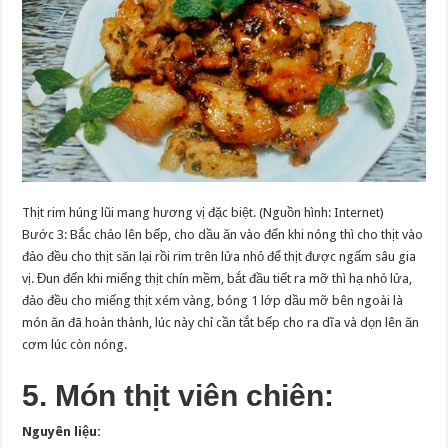
Thịt rim húng lũi mang hương vị đặc biệt. (Nguồn hình: Internet)
Bước 3: Bắc chảo lên bếp, cho dầu ăn vào đến khi nóng thì cho thịt vào
đảo đều cho thịt săn lại rồi rim trên lửa nhỏ để thịt được ngấm sâu gia
vị. Đun đến khi miếng thịt chín mềm, bắt đầu tiết ra mỡ thì hạ nhỏ lửa,
đảo đều cho miếng thịt xém vàng, bóng 1 lớp dầu mỡ bên ngoài là
món ăn đã hoàn thành, lúc này chỉ cần tắt bếp cho ra dĩa và dọn lên ăn
cơm lúc còn nóng.
5. Món thịt viên chiên:
Nguyên liệu: