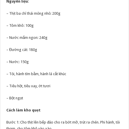
Nguyên liệu:
– Thịt ba chỉ thái mỏng nhỏ: 200g
– Tôm khô: 100g
– Nước mắm ngon: 240g
– Đường cát: 180g
– Nước: 150g
– Tỏi, hành tím bằm, hành lá cắt khúc
– Tiêu hột, tiêu xay, ớt tươi
– Bột ngọt
Cách làm kho quẹt
Bước 1: Cho thịt lên bếp đảo cho ra bớt mỡ, trút ra chén. Phi hành, tỏi
thơm, cho tôm khô vào xào