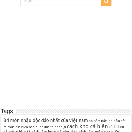
Tags
84 món nhậu độc đáo nhất của việt nam
bò hầm nấm
bò hầm sốt
cách kho cá biển
cách làm
cà chua
cua bien hap nuoc dua tri benh gi