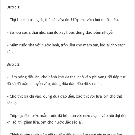
Bước 1:
– Thịt ba chỉ rửa sạch, thái lát vừa ăn. Ướp thịt với chút muối, tiêu.
– Sả rửa sạch, thái nhỏ, sau đó xay hoặc dùng dao bằm nhuyễn.
– Mắm ruốc pha với nước lạnh, trộn đều cho mắm tan, lọc lại cho sạch
cát.
Bước 2:
– Làm nóng dầu ăn, cho hành khô đã thái nhỏ vào phi vàng rồi tiếp tục
đổ sả đã bằm nhuyễn vào, dùng đũa đảo đều để sả chín.
– Cho thịt ba chỉ vào, dùng đũa đảo đều, xào thịt với lửa lớn cho thịt
săn lại.
– Tiếp tục đổ nước mắm ruốc đã hòa tan với nước lạnh vào nồi thịt đến
khi sôi thì giảm lửa, om cho nước đặc sệt lại.
– Thỉnh thoảng mở nắp nồi ra đảo đều thịt, nêm chút xíu nước mắm,