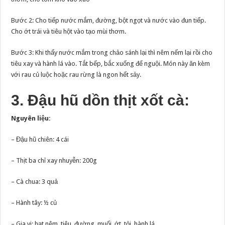
Bước 2: Cho tiếp nước mắm, đường, bột ngọt và nước vào đun tiếp.
Cho ớt trái và tiêu hột vào tạo mùi thơm.
Bước 3: Khi thấy nước mắm trong chảo sánh lại thì nêm nếm lại rồi cho
tiêu xay và hành lá vào. Tắt bếp, bắc xuống để nguội. Món này ăn kèm
với rau củ luộc hoặc rau rừng là ngon hết sảy.
3. Đậu hũ dồn thịt xốt cà:
Nguyên liệu:
– Đậu hũ chiên: 4 cái
– Thịt ba chỉ xay nhuyễn: 200g
– Cà chua: 3 quả
– Hành tây: ½ củ
– Gia vị: hạt nêm, tiêu, đường, muối, ớt, tỏi, hành lá.