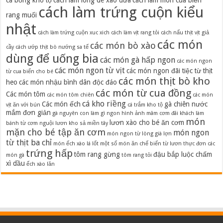
cá bống kho tộ
cách làm lòng dê xào dứa
cách làm món cua biển
cách làm trứng cuộn kiểu
rang muối
nhật
cách làm trứng cuộn xuc xich
cách làm vịt rang tỏi
cách nấu thịt vịt giả
các món
các món bò xào
cầy
cách ướp thịt bò nướng sa tế
dùng để uống bia
các món gà hấp ngon
các món ngon
các món ngon từ vịt
các món ngon đãi tiệc từ thịt
từ cua biển cho bé
các món thịt bò kho
heo
các món nhậu bình dân độc đáo
các món từ cua đồng
Các món tôm
các món tôm chiên
các món
cá kho riềng
Các món ếch
gà chiên nước
vịt ăn với bún
cá trắm kho tộ
mắm đơn giản
gà nguyên con làm gì ngon
hình ảnh mâm cơm đãi khách
làm
món
lươn xào cho bé ăn cơm
bánh từ cơm nguội
lươn kho sả miền tây
mặn cho bé tập ăn cơm
món ngon
món ngon từ lòng già lợn
từ thịt ba chỉ
món ếch xào lá lốt
một số món ăn chế biến từ lươn
thực đơn các
trứng hấp
tôm rang gừng
đậu bắp luộc chấm
món gà
tôm rang tỏi
xì dầu
ếch xào lăn