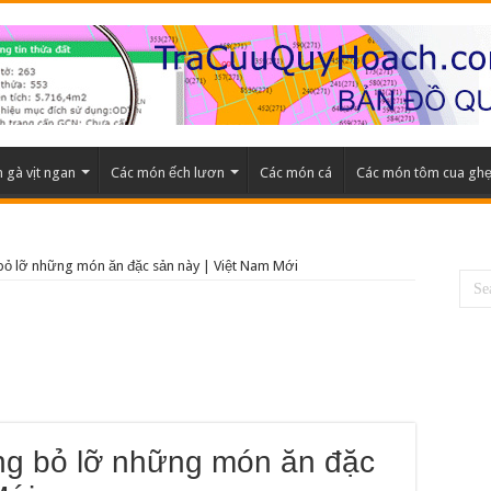
 gà vịt ngan
Các món ếch lươn
Các món cá
Các món tôm cua gh
ỏ lỡ những món ăn đặc sản này | Việt Nam Mới
g bỏ lỡ những món ăn đặc