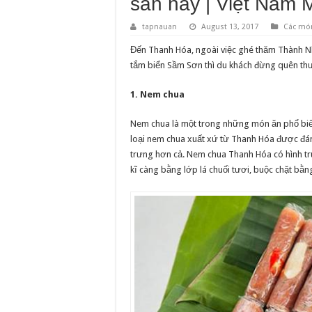
sản này | Việt Nam 
tapnauan
August 13, 2017
Các mó
Đến Thanh Hóa, ngoài việc ghé thăm Thành N
tắm biển Sầm Sơn thì du khách đừng quên th
1. Nem chua
Nem chua là một trong những món ăn phổ biến
loại nem chua xuất xứ từ Thanh Hóa được đá
trưng hơn cả. Nem chua Thanh Hóa có hình tr
kĩ càng bằng lớp lá chuối tươi, buộc chặt bằng