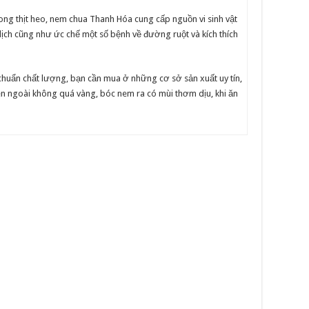
rong thịt heo, nem chua Thanh Hóa cung cấp nguồn vi sinh vật
dịch cũng như ức chế một số bệnh về đường ruột và kích thích
huẩn chất lượng, bạn cần mua ở những cơ sở sản xuất uy tín,
ên ngoài không quá vàng, bóc nem ra có mùi thơm dịu, khi ăn