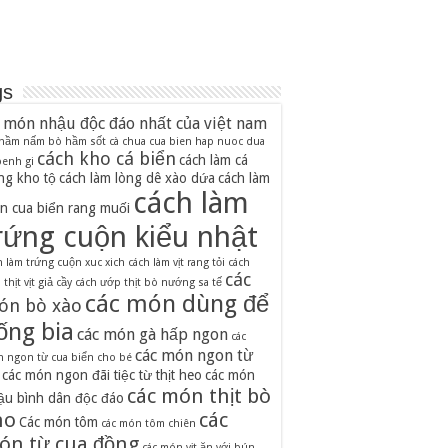
gs
 món nhậu độc đáo nhất của việt nam
 hầm nấm
bò hầm sốt cà chua
cua bien hap nuoc dua
cách kho cá biển
cách làm cá
 benh gi
ng kho tộ
cách làm lòng dê xào dứa
cách làm
cách làm
n cua biển rang muối
rứng cuộn kiểu nhật
h làm trứng cuộn xuc xich
cách làm vịt rang tỏi
cách
các
thịt vịt giả cầy
cách ướp thịt bò nướng sa tế
các món dùng để
ón bò xào
ống bia
các món gà hấp ngon
các
các món ngon từ
 ngon từ cua biển cho bé
các món ngon đãi tiệc từ thịt heo
các món
các món thịt bò
ậu bình dân độc đáo
ho
các
Các món tôm
các món tôm chiên
ón từ cua đồng
các món vịt ăn với bún