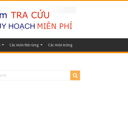
ẹ
Các món thịt rừng
Các món trứng