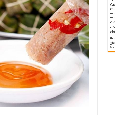
Cá
ch
ng
ngu
cơ
món
ch
thự
gừ
xào