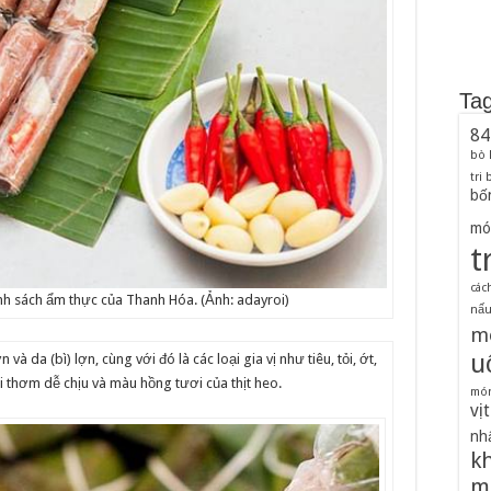
Ta
84
bò
tri
bố
mó
t
các
nh sách ẩm thực của Thanh Hóa. (Ảnh: adayroi)
nấu 
m
u
à da (bì) lợn, cùng với đó là các loại gia vị như tiêu, tỏi, ớt,
ùi thơm dễ chịu và màu hồng tươi của thịt heo.
món
vịt
nh
k
m