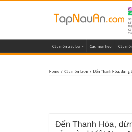
Các món trâu bò
Các món heo
Các món
Home
/
Các món lươn
/
Đến Thanh Hóa, đừng b
Đến Thanh Hóa, đừn