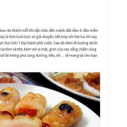
bao du khách mỗi khi đặt chân đến mảnh đất nằm ở đầu miền
y là tôm tươi bóc vỏ giã nhuyễn, kết hợp với thịt ba chỉ xay,
ược bọc bởi 1 lớp bánh phở cuốn. Sau đó đem đi nướng dưới
của tôm và thịt, kèm với vị mát, giòn của rau sống chấm cùng
ái lát mỏng pha cùng đường, tiêu, tỏi… sẽ mang lại cho bạn