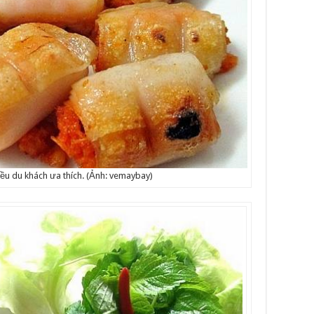
ều du khách ưa thích. (Ảnh: vemaybay)