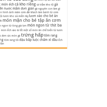
cá kho riềng
c món ếch
gà
cá trắm kho tộ
iên nước mắm đơn giản
gà nguyên con làm gì
on
hình ảnh mâm cơm đãi khách
làm bánh từ cơm
lươn xào cho bé ăn
ội
lươn kho sả miền tây
món mặn cho bé tập ăn cơm
m
món ngon từ thịt ba
 ngon từ lòng già lợn
ỉ
món ếch xào lá lốt
một số món ăn chế biến từ lươn
trứng hấp
tôm rang
c đơn các món gà
ng
đậu bắp luộc chấm xì dầu
tôm rang tỏi
ếch
 lăn