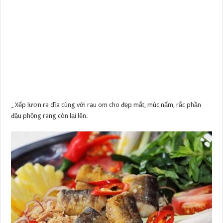
_ Xếp lươn ra dĩa cùng với rau om cho đẹp mắt, múc nấm, rắc phần
đậu phộng rang còn lại lên.