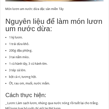
Món lươn um nước dừa đặc sản miền Tây
Nguyên liệu để làm món lươn
um nước dừa:
1 ký lươn.
1 trái dừa khô.
200g đậu phộng.
3 tai nấm mèo.
1 củ hành tây, 3 củ hành tím.
3 tép sả lớn.
bột cà ri, tương hột.
Ớt, rau om, muối, nước mắm.
Cách thực hiện:
_ Lươn: Làm sạch lươn, nhúng qua nước nóng rồi tuốt lại cho trắng.
Mổ lươn loại bỏ ruột chỉ giữ lại thịt lươn.