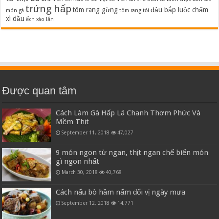
trứng hấp
tôm rang gừng
đậu bắp luộc chấm
món gà
tôm rang tỏi
xì dầu
ếch xào lăn
Được quan tâm
Cách Làm Gà Hấp Lá Chanh Thơm Phức Và
Mềm Thịt
September 11, 2018
47,027
9 món ngon từ ngan, thịt ngan chế biến món
gì ngon nhất
March 30, 2018
40,768
Cách nấu bò hầm nấm đổi vị ngày mưa
September 12, 2018
14,771