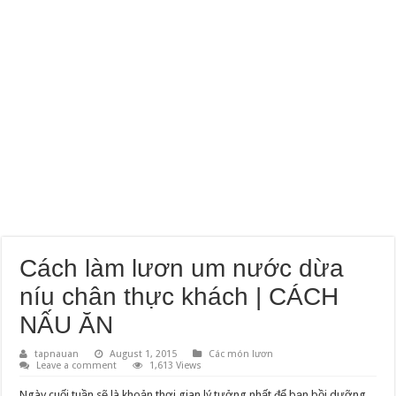
Cách làm lươn um nước dừa
níu chân thực khách | CÁCH
NẤU ĂN
tapnauan
August 1, 2015
Các món lươn
Leave a comment
1,613 Views
Ngày cuối tuần sẽ là khoản thơi gian lý tưởng nhất để bạn bồi dưỡng