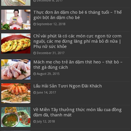
December 8, 2017
Thực đơn ăn dặm cho bé 6 tháng tuổi – Thế
giới bột ăn dặm cho bé
September 12, 2018
Chỉ vài phút là có các món cực ngon từ cơm
nguội, các mẹ đừng lãng phí mà bỏ đi nữa |
Phụ nữ sức khỏe
December 31, 2017
Mách mẹ cho trẻ ăn dặm thịt heo – thịt bò –
thịt gà đúng cách
August 29, 2015
Lẩu Hải Sản Tươi Ngon Đãi Khách
June 14, 2017
Về Miền Tây thưởng thức món lẩu cua đồng
đậm đà, thanh mát
July 12, 2018