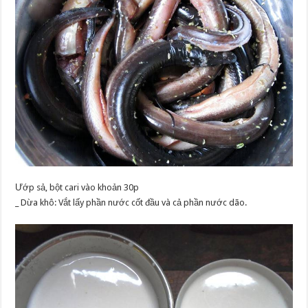
Ướp sả, bột cari vào khoản 30p
_ Dừa khô: Vắt lấy phần nước cốt đầu và cả phần nước dão.