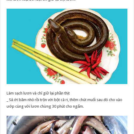
Làm sạch lươn và chỉ giữ lại phần thịt
_ Sả ớt băm nhỏ rồi trộn với bột cà ri, thêm chút muối sau đó cho vào
ướp cùng với lươn chừng 30 phút cho ngấm.