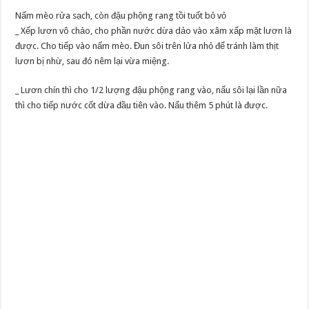
Nấm mèo rửa sạch, còn đậu phộng rang tồi tuốt bỏ vỏ
_ Xếp lươn vô chảo, cho phần nước dừa dảo vào xâm xấp mặt lươn là
được. Cho tiếp vào nấm mèo. Đun sôi trên lửa nhỏ để tránh làm thịt
lươn bị nhừ, sau đó nêm lại vừa miệng.
_ Lươn chín thì cho 1/2 lượng đậu phộng rang vào, nấu sôi lại lần nữa
thì cho tiếp nước cốt dừa đầu tiên vào. Nấu thêm 5 phút là được.