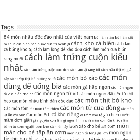
Tags
84 món nhậu độc đáo nhất của việt nam
bò hầm nấm
bò hầm sốt
cách kho cá biển
cách làm
cà chua
cua bien hap nuoc dua tri benh gi
cá bống kho tộ
cách làm lòng dê xào dứa
cách làm món cua biển
cách làm trứng cuộn kiểu
rang muối
nhật
cách làm trứng cuộn xuc xich
cách làm vịt rang tỏi
cách nấu thịt vịt giả
các món
các món bò xào
cầy
cách ướp thịt bò nướng sa tế
dùng để uống bia
các món gà hấp ngon
các món ngon
các món ngon từ vịt
các món ngon đãi tiệc từ thịt
từ cua biển cho bé
các món thịt bò kho
heo
các món nhậu bình dân độc đáo
các món từ cua đồng
Các món tôm
các món tôm chiên
các món
cá kho riềng
Các món ếch
gà chiên nước
vịt ăn với bún
cá trắm kho tộ
mắm đơn giản
gà nguyên con làm gì ngon
hình ảnh mâm cơm đãi khách
làm
món
lươn xào cho bé ăn cơm
bánh từ cơm nguội
lươn kho sả miền tây
mặn cho bé tập ăn cơm
món ngon
món ngon từ lòng già lợn
từ thịt ba chỉ
món ếch xào lá lốt
một số món ăn chế biến từ lươn
thực đơn các