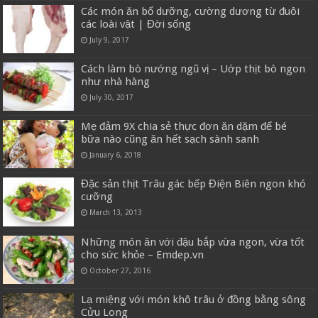
Các món ăn bổ dưỡng, cường dương từ đuôi
các loài vật | Đời sống
July 9, 2017
Cách làm bò nướng ngũ vị – Uớp thịt bò ngon
như nhà hàng
July 30, 2017
Mẹ đảm 9X chia sẻ thực đơn ăn dặm để bé
bữa nào cũng ăn hết sạch sành sanh
January 6, 2018
Đặc sản thịt Trâu gác bếp Điện Biên ngon khó
cưỡng
March 13, 2013
Những món ăn với đậu bắp vừa ngon, vừa tốt
cho sức khỏe – Emdep.vn
October 27, 2016
Lạ miệng với món khô trâu ở đồng bằng sông
Cửu Long