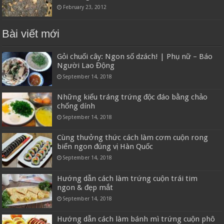
February 23, 2012
Bài viết mới
Gỏi chuối cây: Ngon số dzách! | Phụ nữ – Báo
Người Lao Động
September 14, 2018
Những kiểu tráng trứng độc đáo bằng chảo
chống dính
September 14, 2018
Cùng thưởng thức cách làm cơm cuộn rong
biển ngon đúng vị Hàn Quốc
September 14, 2018
Hướng dẫn cách làm trứng cuộn trái tim
ngon & đẹp mắt
September 14, 2018
Hướng dẫn cách làm bánh mì trứng cuộn phô