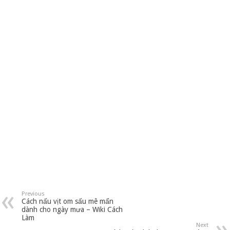
Previous
Cách nấu vịt om sấu mê mẩn
dành cho ngày mưa – Wiki Cách
Làm
Next