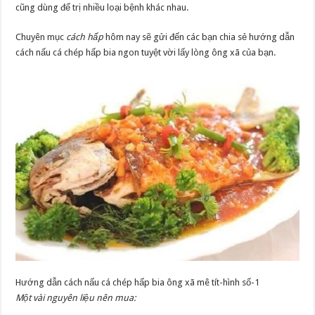
cũng dùng để trị nhiều loại bệnh khác nhau.
Chuyên mục
cách hấp
hôm nay sẽ gửi đến các bạn chia sẻ hướng dẫn
cách nấu cá chép hấp bia ngon tuyệt vời lấy lòng ông xã của bạn.
Hướng dẫn cách nấu cá chép hấp bia ông xã mê tít-hình số-1
Một vài nguyên liệu nên mua: