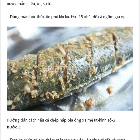
nước mắm, tiêu, ớt, sa tế.
– Dùng màn bọc thức ăn phủ kín lại. Đợi 15 phút để cá ngấm gia vị.
Hướng dẫn cách nấu cá chép hấp bia ông xã mê tít-hình số-3
Bước 3: