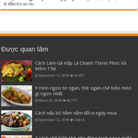
xì dầu
ếch xào lăn
Được quan tâm
Cách Làm Gà Hấp Lá Chanh Thơm Phức Và
Mềm Thịt
September 11, 2018
47,097
9 món ngon từ ngan, thịt ngan chế biến món
gì ngon nhất
March 30, 2018
40,773
Cách nấu bò hầm nấm đổi vị ngày mưa
September 12, 2018
14,814