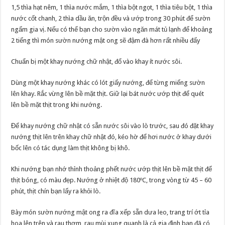
1,5 thìa hạt nêm, 1 thìa nước mắm, 1 thìa bột ngọt, 1 thìa tiêu bột, 1 thìa
nước cốt chanh, 2 thìa dầu ăn, trộn đều và ướp trong 30 phút để sườn
ngấm gia vị. Nếu có thể bạn cho sườn vào ngăn mát tủ lạnh để khoảng
2 tiếng thì món sườn nướng mật ong sẽ đậm đà hơn rất nhiều đấy
Chuẩn bị một khay nướng chữ nhật, đổ vào khay ít nước sôi.
Dùng một khay nướng khác có lót giấy nướng, để từng miếng sườn
lên khay. Rắc vừng lên bề mặt thịt. Giữ lại bát nước ướp thịt để quét
lên bề mặt thịt trong khi nướng.
Để khay nướng chữ nhật có sẵn nước sôi vào lò trước, sau đó đặt khay
nướng thịt lên trên khay chữ nhật đó, kéo hờ để hơi nước ở khay dưới
bốc lên có tác dụng làm thịt không bị khô.
Khi nướng bạn nhớ thỉnh thoảng phết nước ướp thịt lên bề mặt thịt để
thịt bóng, có màu đẹp. Nướng ở nhiệt độ 180ºC, trong vòng từ 45 – 60
phút, thịt chín bạn lấy ra khỏi lò.
Bày món sườn nướng mật ong ra đĩa xếp sẵn dưa leo, trang trí ớt tỉa
hoa lên trên và rau thơm, rau mùi xung quanh là cả gia đình bạn đã có