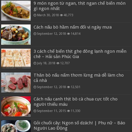
9 món ngon từ ngan, thịt ngan chế biến món
gì ngon nhất
March 30, 2018
40,773
Cách nấu bò hầm nấm đổi vị ngày mưa
September 12, 2018
14,814
3 cách chế biến thịt ghẹ đông lạnh ngon miễn
chê – Hải sản Phúc Gia
July 18, 2018
12,707
Thăn bò nấu nấm thơm lừng mà dễ làm cho
cả nhà
September 12, 2018
12,501
Cách nấu canh thịt bò cà chua cực tốt cho
người thiếu máu
September 11, 2015
11,330
Gỏi chuối cây: Ngon số dzách! | Phụ nữ – Báo
Người Lao Động