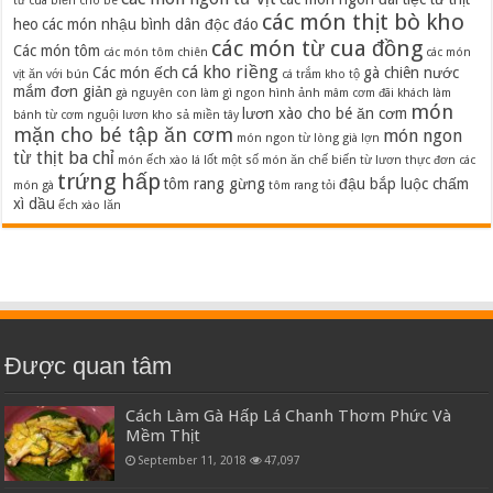
từ cua biển cho bé
các món thịt bò kho
heo
các món nhậu bình dân độc đáo
các món từ cua đồng
Các món tôm
các món tôm chiên
các món
cá kho riềng
Các món ếch
gà chiên nước
vịt ăn với bún
cá trắm kho tộ
mắm đơn giản
gà nguyên con làm gì ngon
hình ảnh mâm cơm đãi khách
làm
món
lươn xào cho bé ăn cơm
bánh từ cơm nguội
lươn kho sả miền tây
mặn cho bé tập ăn cơm
món ngon
món ngon từ lòng già lợn
từ thịt ba chỉ
món ếch xào lá lốt
một số món ăn chế biến từ lươn
thực đơn các
trứng hấp
tôm rang gừng
đậu bắp luộc chấm
món gà
tôm rang tỏi
xì dầu
ếch xào lăn
Được quan tâm
Cách Làm Gà Hấp Lá Chanh Thơm Phức Và
Mềm Thịt
September 11, 2018
47,097