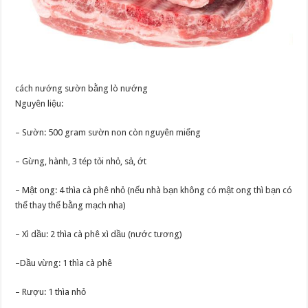
cách nướng sườn bằng lò nướng
Nguyên liệu:
– Sườn: 500 gram sườn non còn nguyên miếng
– Gừng, hành, 3 tép tỏi nhỏ, sả, ớt
– Mật ong: 4 thìa cà phê nhỏ (nếu nhà bạn không có mật ong thì bạn có
thể thay thế bằng mạch nha)
– Xì dầu: 2 thìa cà phê xì dầu (nước tương)
–Dầu vừng: 1 thìa cà phê
– Rượu: 1 thìa nhỏ