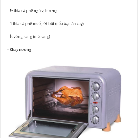
– ½ thìa cà phê ngũ vị hương
– 1 thìa cà phê muối, ớt bột (nếu bạn ăn cay)
– Ít vừng rang (mè rang)
– Khay nướng.