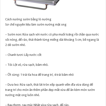
Cách nướng sườn bằng lò nướng
Sơ chế nguyên liệu làm sườn nướng mật ong
– Sườn non: Rửa sạch với nước có pha muối loãng rồi chần qua nước
sôi nóng, để ráo, thái thành từng miếng dài khoảng 5 cm, bề ngang là
2 dẻ sườn nhé.
– Chanh tươi: Lấy nước cốt
– Tỏi: Lột vỏ, rửa sạch, băm nhỏ.
– Ớt sừng: 1 trái tỉa hoa để trang trí, 4 trái băm nhỏ
– Dưa leo: Rửa sạch, thái lát tròn xếp quanh viền đĩa vừa dùng để
trang trí cho món ăn thêm phần đẹp mắt vừa để ăn kèm món sườn
nướng mật ong luôn nhé.
– Rau thơm, rau mùi: Nhặt vừa rửa sạch, để ráo.