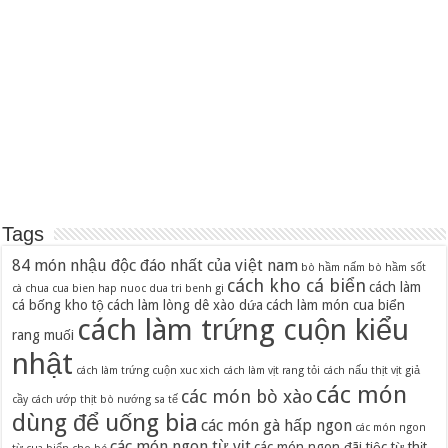
Tags
84 món nhậu độc đáo nhất của việt nam
bò hầm nấm
bò hầm sốt
cách kho cá biển
cách làm
cà chua
cua bien hap nuoc dua tri benh gi
cá bống kho tộ
cách làm lòng dê xào dứa
cách làm món cua biển
cách làm trứng cuộn kiểu
rang muối
nhật
cách làm trứng cuộn xuc xich
cách làm vịt rang tỏi
cách nấu thịt vịt giả
các món
các món bò xào
cầy
cách ướp thịt bò nướng sa tế
dùng để uống bia
các món gà hấp ngon
các món ngon
các món ngon từ vịt
các món ngon đãi tiệc từ thịt