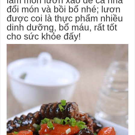
làm món lươn xào để cả nhà
đổi món và bồi bổ nhé; lươn
được coi là thực phẩm nhiều
dinh dưỡng, bổ máu, rất tốt
cho sức khỏe đấy!