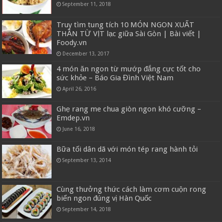
September 11, 2018
Truy tìm tung tích 10 MÓN NGON XUẤT
THẦN TỪ VỊT lạc giữa Sài Gòn | Bài viết |
Foody.vn
December 13, 2017
4 món ăn ngon từ mướp đắng cực tốt cho
sức khỏe – Báo Gia Đình Việt Nam
April 26, 2016
Ghẹ rang me chua giòn ngon khó cưỡng –
Emdep.vn
June 16, 2018
Bữa tối dân dã với món tép rang hành tỏi
September 13, 2014
Cùng thưởng thức cách làm cơm cuộn rong
biển ngon đúng vị Hàn Quốc
September 14, 2018