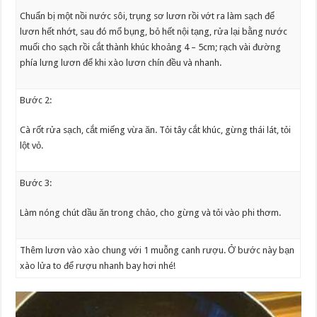
Chuẩn bị một nồi nước sôi, trụng sơ lươn rồi vớt ra làm sạch để
lươn hết nhớt, sau đó mổ bụng, bỏ hết nội tạng, rửa lại bằng nước
muối cho sạch rồi cắt thành khúc khoảng 4 – 5cm; rạch vài đường
phía lưng lươn để khi xào lươn chín đều và nhanh.
Bước 2:
Cà rốt rửa sạch, cắt miếng vừa ăn. Tỏi tây cắt khúc, gừng thái lát, tỏi
lột vỏ.
Bước 3:
Làm nóng chút dầu ăn trong chảo, cho gừng và tỏi vào phi thơm.
Thêm lươn vào xào chung với 1 muỗng canh rượu. Ở bước này bạn
xào lửa to để rượu nhanh bay hơi nhé!