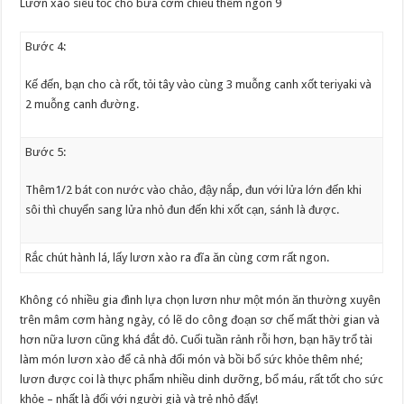
Lươn xào siêu tốc cho bữa cơm chiều thêm ngon 9
Bước 4:
Kế đến, bạn cho cà rốt, tỏi tây vào cùng 3 muỗng canh xốt teriyaki và
2 muỗng canh đường.
Bước 5:
Thêm1/2 bát con nước vào chảo, đậy nắp, đun với lửa lớn đến khi
sôi thì chuyển sang lửa nhỏ đun đến khi xốt cạn, sánh là được.
Rắc chút hành lá, lấy lươn xào ra đĩa ăn cùng cơm rất ngon.
Không có nhiều gia đình lựa chọn lươn như một món ăn thường xuyên
trên mâm cơm hàng ngày, có lẽ do công đoạn sơ chế mất thời gian và
hơn nữa lươn cũng khá đắt đỏ. Cuối tuần rảnh rỗi hơn, bạn hãy trổ tài
làm món lươn xào để cả nhà đổi món và bồi bổ sức khỏe thêm nhé;
lươn được coi là thực phẩm nhiều dinh dưỡng, bổ máu, rất tốt cho sức
khỏe – nhất là đối với người già và trẻ nhỏ đấy!