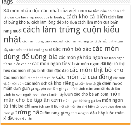
Tags
84 món nhậu độc đáo nhất của việt nam
bò hầm nấm
bò hầm sốt
cách kho cá biển
cách làm
cà chua
cua bien hap nuoc dua tri benh gi
cá bống kho tộ
cách làm lòng dê xào dứa
cách làm món cua biển
cách làm trứng cuộn kiểu
rang muối
nhật
cách làm trứng cuộn xuc xich
cách làm vịt rang tỏi
cách nấu thịt vịt giả
các món
các món bò xào
cầy
cách ướp thịt bò nướng sa tế
dùng để uống bia
các món gà hấp ngon
các món ngon
các món ngon từ vịt
các món ngon đãi tiệc từ thịt
từ cua biển cho bé
các món thịt bò kho
heo
các món nhậu bình dân độc đáo
các món từ cua đồng
Các món tôm
các món tôm chiên
các món
cá kho riềng
Các món ếch
gà chiên nước
vịt ăn với bún
cá trắm kho tộ
mắm đơn giản
gà nguyên con làm gì ngon
hình ảnh mâm cơm đãi khách
làm
món
lươn xào cho bé ăn cơm
bánh từ cơm nguội
lươn kho sả miền tây
mặn cho bé tập ăn cơm
món ngon
món ngon từ lòng già lợn
từ thịt ba chỉ
món ếch xào lá lốt
một số món ăn chế biến từ lươn
thực đơn các
trứng hấp
tôm rang gừng
đậu bắp luộc chấm
món gà
tôm rang tỏi
xì dầu
ếch xào lăn