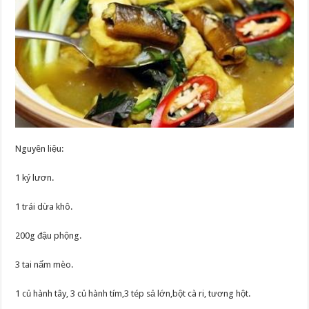
Nguyên liệu:
1 ký lươn.
1 trái dừa khô.
200g đậu phộng.
3 tai nấm mèo.
1 củ hành tây, 3 củ hành tím,3 tép sả lớn,bột cà ri, tương hột.