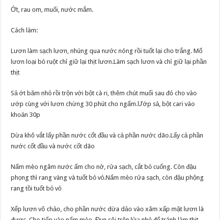
Ớt, rau om, muối, nước mắm.
Cách làm:
Lươn làm sạch lươn, nhúng qua nước nóng rồi tuốt lại cho trắng. Mổ
lươn loại bỏ ruột chỉ giữ lại thịt lươn.Làm sạch lươn và chỉ giữ lại phần
thịt
Sả ớt băm nhỏ rồi trộn với bột cà ri, thêm chút muối sau đó cho vào
ướp cùng với lươn chừng 30 phút cho ngấm.Ướp sả, bột cari vào
khoản 30p
Dừa khô vắt lấy phần nước cốt đầu và cả phần nước dão.Lấy cả phần
nước cốt đầu và nước cốt dão
Nấm mèo ngâm nước ấm cho nở, rửa sạch, cắt bỏ cuống. Còn đậu
phọng thì rang vàng và tuốt bỏ vỏ.Nấm mèo rửa sạch, còn đậu phộng
rang tồi tuốt bỏ vỏ
Xếp lươn vô chảo, cho phần nước dừa dảo vào xâm xấp mặt lươn là
được. Cho tiếp vào nấm mèo. Đun sôi trên lửa nhỏ để tránh làm thịt