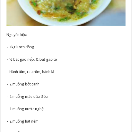
Nguyên liệu:
– 1kg lươn đồng
– ½ bát gạo nếp, ½ bát gạo tẻ
– Hành tăm, rau răm, hành lá
– 2 muỗng bột canh
– 2 muỗng màu dầu điều
– 1 muỗng nước nghệ
– 2 muỗng hạt nêm