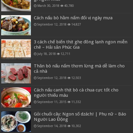
March 30, 2018
40,780
Cách nấu bò hầm nấm đổi vị ngày mưa
September 12, 2018
14,827
3 cách chế biến thịt ghẹ đông lạnh ngon miễn
chê – Hải sản Phúc Gia
July 18, 2018
12,711
Thăn bò nấu nấm thơm lừng mà dễ làm cho
cả nhà
September 12, 2018
12,503
Cách nấu canh thịt bò cà chua cực tốt cho
người thiếu máu
September 11, 2015
11,332
Gỏi chuối cây: Ngon số dzách! | Phụ nữ – Báo
Người Lao Động
September 14, 2018
10,302