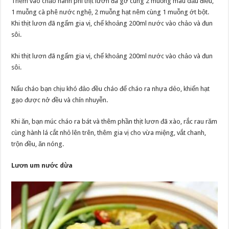
Thêm vào chảo hành phi thịt lươn đã gỡ cùng 2 muỗng màu dầu điều,
1 muỗng cà phê nước nghệ, 2 muỗng hạt nêm cùng 1 muỗng ớt bột.
Khi thịt lươn đã ngấm gia vị, chế khoảng 200ml nước vào chảo và đun
sôi.
Khi thịt lươn đã ngấm gia vị, chế khoảng 200ml nước vào chảo và đun
sôi.
Nấu cháo bạn chịu khó đảo đều cháo để cháo ra nhựa dẻo, khiến hạt
gạo được nở đều và chín nhuyễn.
Khi ăn, bạn múc cháo ra bát và thêm phần thịt lươn đã xào, rắc rau răm
cùng hành lá cắt nhỏ lên trên, thêm gia vị cho vừa miệng, vắt chanh,
trộn đều, ăn nóng.
Lươn um nước dừa