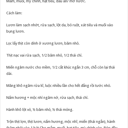
Mắm, muối, mỳ chính, hạt tiêu, dầu ăn/ mỡ nước.
Cách làm:
Lươn làm sạch nhớt, rửa sạch, lột da, bỏ ruột, xát tiêu và muối vào
bụng lươn.
Lọc lấy thịt còn dính ở xương lươn, băm nhỏ.
Thịt nạc vai rửa sạch, 1/2 băm nhỏ, 1/2 thái chỉ.
Miến ngâm nước cho mềm, 1/2 cắt khúc ngắn 3 cm, chỗ còn lại thái
dài.
Măng khô ngâm rửa kĩ, luộc nhiều lần cho hết đắng rồi tước nhỏ.
Nấm hương + mộc nhỉ ngâm nở, rửa sạch, thái chỉ.
Hành khô lột vỏ, ½ băm nhỏ, ½ thái mỏng.
Trộn thịt lợn, thịt lươn, nấm hương, mộc nhĩ, miến (thái ngắn), hành
(băm nhỏ) vào 1 bát.Cho mắm, muối, hạt tiêu, mỳ chính vào. Bóp đều.