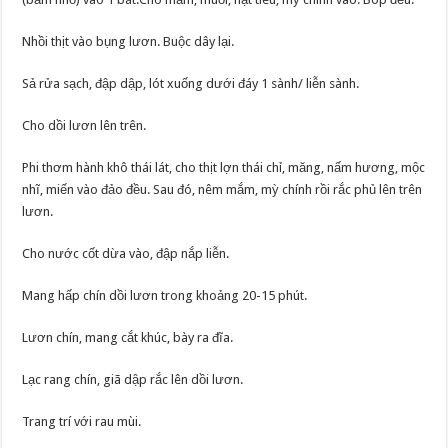
Nhồi thịt vào bụng lươn. Buộc dây lại.
Sả rửa sạch, đập dập, lót xuống dưới đáy 1 sành/ liễn sành.
Cho dồi lươn lên trên.
Phi thơm hành khô thái lát, cho thịt lợn thái chỉ, măng, nấm hương, mộc
nhĩ, miến vào đảo đều. Sau đó, nêm mắm, mỳ chính rồi rắc phủ lên trên
lươn.
Cho nước cốt dừa vào, đập nắp liễn.
Mang hấp chín dồi lươn trong khoảng 20-15 phút.
Lươn chín, mang cắt khúc, bày ra đĩa.
Lạc rang chín, giã dập rắc lên dồi lươn.
Trang trí với rau mùi.