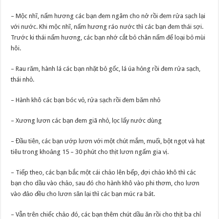
– Mộc nhĩ, nấm hương các bạn đem ngâm cho nở rồi đem rửa sạch lại
với nước. Khi mộc nhĩ, nấm hương ráo nước thì các bạn đem thái sợi.
Trước ki thái nấm hương, các bạn nhớ cắt bỏ chân nấm để loại bỏ mùi
hôi.
– Rau răm, hành lá các bạn nhặt bỏ gốc, lá úa hỏng rồi đem rửa sạch,
thái nhỏ.
– Hành khô các bạn bóc vỏ, rửa sạch rồi đem băm nhỏ
– Xương lươn các bạn đem giã nhỏ, lọc lấy nước dùng
– Đầu tiên, các bạn ướp lươn với một chút mắm, muối, bột ngọt và hạt
tiêu trong khoảng 15 – 30 phút cho thịt lươn ngấm gia vị.
– Tiếp theo, các bạn bắc một cái chảo lên bếp, đợi chảo khô thì các
bạn cho dầu vào chảo, sau đó cho hành khô vào phi thơm, cho lươn
vào đảo đều cho lươn săn lại thì các bạn múc ra bát.
– Vẫn trên chiếc chảo đó, các bạn thêm chút dầu ăn rồi cho thịt ba chỉ