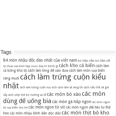
Tags
84 món nhậu độc đáo nhất của việt nam
bò hầm nấm
bò hầm sốt
cách kho cá biển
cách làm
cà chua
cua bien hap nuoc dua tri benh gi
cá bống kho tộ
cách làm lòng dê xào dứa
cách làm món cua biển
cách làm trứng cuộn kiểu
rang muối
nhật
cách làm trứng cuộn xuc xich
cách làm vịt rang tỏi
cách nấu thịt vịt giả
các món
các món bò xào
cầy
cách ướp thịt bò nướng sa tế
dùng để uống bia
các món gà hấp ngon
các món ngon
các món ngon từ vịt
các món ngon đãi tiệc từ thịt
từ cua biển cho bé
các món thịt bò kho
heo
các món nhậu bình dân độc đáo