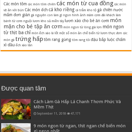
các món từ cua đồng
Các món tôm
các món tôm chiên
các món
cá kho riềng
Các món ếch
gà chiên nước
vịt ăn với bún
cá trắm kho tộ
mắm đơn giản
gà nguyên con làm gì ngon
hình ảnh mâm cơm đãi khách
làm
món
lươn xào cho bé ăn cơm
bánh từ cơm nguội
lươn kho sả miền tây
mặn cho bé tập ăn cơm
món ngon
món ngon từ lòng già lợn
từ thịt ba chỉ
món ếch xào lá lốt
một số món ăn chế biến từ lươn
thực đơn các
trứng hấp
tôm rang gừng
đậu bắp luộc chấm
món gà
tôm rang tỏi
xì dầu
ếch xào lăn
Được quan tâm
Cách Làm Gà Hấp Lá Chanh Thơm Phức Và
Mềm Thịt
September 11, 2018
47,171
9 món ngon từ ngan, thịt ngan chế biến món
gì ngon nhất