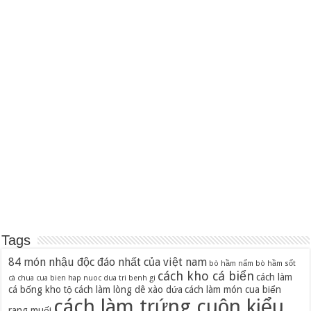
Tags
84 món nhậu độc đáo nhất của việt nam
bò hầm nấm
bò hầm sốt
cách kho cá biển
cách làm
cà chua
cua bien hap nuoc dua tri benh gi
cá bống kho tộ
cách làm lòng dê xào dứa
cách làm món cua biển
cách làm trứng cuộn kiểu
rang muối