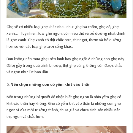
Ghẹ sẽ có nhiều loại ghẹ khác nhau như: ghẹ ba chấm, ghẹ đỏ, ghẹ
xanh,… Tuy nhiên, loại ghẹ ngon, có nhiều thịt và bổ dưỡng nhất chính
là ghẹ xanh. Ghẹ xanh có thịt chắc hơn, thịt ngọt, thơm và bổ dưỡng
hơn so với các loại ghẹ tươi sống khác.
Bạn không nên mua ghẹ ướp lạnh hay ghẹ ngất vì những con ghẹ này
đã bị gầy trong quá trình bị ướp, thịt ghẹ cũng không còn được chắc
và ngon như lúc ban đầu.
5.
Nên chọn những con có yếm khít vào thân
Một trong những bí quyết để nhận biết ghẹ ngon là nhìn yếm ghẹ có
khít vào thân hay không. Ghẹ có yếm khít vào thân là những con ghẹ
ngon vì vừa mới trưởng thành, chưa già và chưa sinh sản nhiều nên
thịt ngon và chắc hơn.