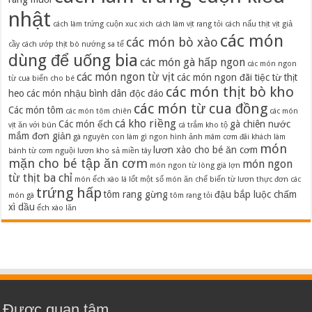
nhật
cách làm trứng cuộn xuc xich
cách làm vịt rang tỏi
cách nấu thịt vịt giả
các món
các món bò xào
cầy
cách ướp thịt bò nướng sa tế
dùng để uống bia
các món gà hấp ngon
các món ngon
các món ngon từ vịt
các món ngon đãi tiệc từ thịt
từ cua biển cho bé
các món thịt bò kho
heo
các món nhậu bình dân độc đáo
các món từ cua đồng
Các món tôm
các món tôm chiên
các món
cá kho riềng
Các món ếch
gà chiên nước
vịt ăn với bún
cá trắm kho tộ
mắm đơn giản
gà nguyên con làm gì ngon
hình ảnh mâm cơm đãi khách
làm
món
lươn xào cho bé ăn cơm
bánh từ cơm nguội
lươn kho sả miền tây
mặn cho bé tập ăn cơm
món ngon
món ngon từ lòng già lợn
từ thịt ba chỉ
món ếch xào lá lốt
một số món ăn chế biến từ lươn
thực đơn các
trứng hấp
tôm rang gừng
đậu bắp luộc chấm
món gà
tôm rang tỏi
xì dầu
ếch xào lăn
Được quan tâm