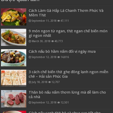
Cách Làm Gà Hấp Lá Chanh Thơm Phức Và
Mềm Thịt
September 11, 2018
47,111
9 món ngon từ ngan, thịt ngan chế biến món
gì ngon nhất
March 30, 2018
40,773
Cách nấu bò hầm nấm đổi vị ngày mưa
September 12, 2018
14,816
3 cách chế biến thịt ghẹ đông lạnh ngon miễn
chê – Hải sản Phúc Gia
July 18, 2018
12,707
Thăn bò nấu nấm thơm lừng mà dễ làm cho
cả nhà
September 12, 2018
12,501
Cách nấu canh thịt bò cà chua cực tốt cho