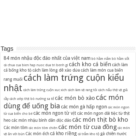
Tags
84 món nhậu độc đáo nhất của việt nam
bò hầm nấm
bò hầm sốt
cách kho cá biển
cách làm
cà chua
cua bien hap nuoc dua tri benh gi
cá bống kho tộ
cách làm lòng dê xào dứa
cách làm món cua biển
cách làm trứng cuộn kiểu
rang muối
nhật
cách làm trứng cuộn xuc xich
cách làm vịt rang tỏi
cách nấu thịt vịt giả
các món
các món bò xào
cầy
cách ướp thịt bò nướng sa tế
dùng để uống bia
các món gà hấp ngon
các món ngon
các món ngon từ vịt
các món ngon đãi tiệc từ thịt
từ cua biển cho bé
các món thịt bò kho
heo
các món nhậu bình dân độc đáo
các món từ cua đồng
Các món tôm
các món tôm chiên
các món
cá kho riềng
Các món ếch
gà chiên nước
vịt ăn với bún
cá trắm kho tộ