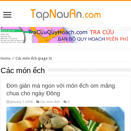
Home
/
Các món ếch
(page 3)
Các món ếch
Đơn giản mà ngon với món ếch om măng
chua cho ngày Đông
January 7, 2018
Các món ếch
0