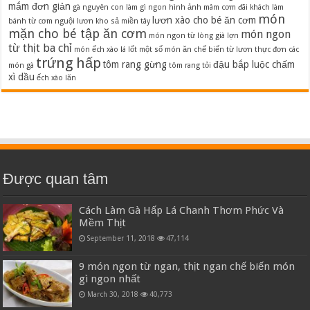
mắm đơn giản
gà nguyên con làm gì ngon
hình ảnh mâm cơm đãi khách
làm
món
lươn xào cho bé ăn cơm
bánh từ cơm nguội
lươn kho sả miền tây
mặn cho bé tập ăn cơm
món ngon
món ngon từ lòng già lợn
từ thịt ba chỉ
món ếch xào lá lốt
một số món ăn chế biến từ lươn
thực đơn các
trứng hấp
tôm rang gừng
đậu bắp luộc chấm
món gà
tôm rang tỏi
xì dầu
ếch xào lăn
Được quan tâm
Cách Làm Gà Hấp Lá Chanh Thơm Phức Và
Mềm Thịt
September 11, 2018
47,114
9 món ngon từ ngan, thịt ngan chế biến món
gì ngon nhất
March 30, 2018
40,773