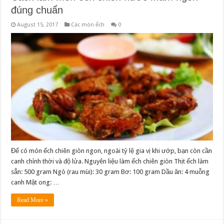
đúng chuẩn
August 15, 2017
Các món ếch
0
Để có món ếch chiên giòn ngon, ngoài tỷ lệ gia vị khi ướp, bạn còn cần
canh chỉnh thời và độ lửa. Nguyên liệu làm ếch chiên giòn Thịt ếch làm
sẵn: 500 gram Ngò (rau mùi): 30 gram Bơ: 100 gram Dầu ăn: 4 muỗng
canh Mật ong: …
Read More »