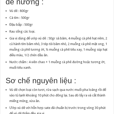
dê nướng :
Vú dê : 800gr
Cà tím : 500gr
Đậu bắp : 500gr
Rau sống các loại.
Gia vị dùng để ướp vú dê : 50gr sả băm, 4 muỗng cà phê hạt nêm, 2
củ hành tím băm nhỏ, 3 tép tỏi băm nhỏ, 2 muỗng cà phê mật ong, 1
muỗng cà phê tương ớt, ½ muỗng cà phê tiêu xay, 1 muỗng súp hạt
điều màu, 1/2 chén dầu ăn.
Nước chấm : 4 viên chao + 1 muỗng cà phê đường hoặc tương ớt,
muối tiêu xanh.
Sơ chế nguyên liệu :
Vú dê chọn loại còn tươi, rửa sạch qua nước muối pha loãng rồi để
vào tủ lạnh khoảng 10 phút cho đông lại. Sau đó lấy ra và cắt thành
miếng mỏng, vừa ăn.
Ướp vú dê với hỗn hợp sate đã chuẩn bị trước trong vòng 30 phút
để vú dê thấm đều gia vị.