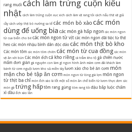
cách làm trứng cuộn kiểu
rang muối
nhật
cách làm trứng cuộn xuc xich
cách làm vịt rang tỏi
cách nấu thịt vịt giả
các món
các món bò xào
cầy
cách ướp thịt bò nướng sa tế
dùng để uống bia
các món gà hấp ngon
các món ngon
các món ngon từ vịt
các món ngon đãi tiệc từ thịt
từ cua biển cho bé
các món thịt bò kho
heo
các món nhậu bình dân độc đáo
các món từ cua đồng
Các món tôm
các món tôm chiên
các món
cá kho riềng
Các món ếch
gà chiên nước
vịt ăn với bún
cá trắm kho tộ
mắm đơn giản
gà nguyên con làm gì ngon
hình ảnh mâm cơm đãi khách
làm
món
lươn xào cho bé ăn cơm
bánh từ cơm nguội
lươn kho sả miền tây
mặn cho bé tập ăn cơm
món ngon
món ngon từ lòng già lợn
từ thịt ba chỉ
món ếch xào lá lốt
một số món ăn chế biến từ lươn
thực đơn các
trứng hấp
tôm rang gừng
đậu bắp luộc chấm
món gà
tôm rang tỏi
xì dầu
ếch xào lăn