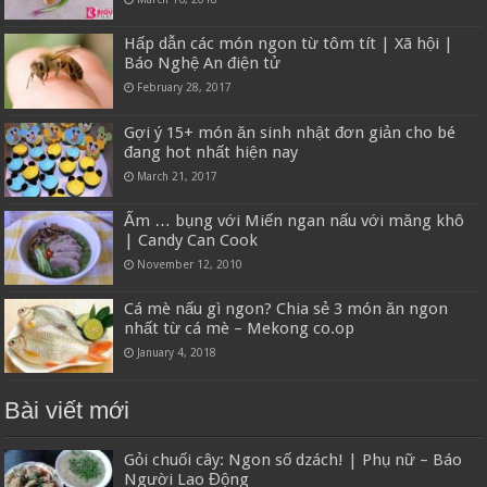
Hấp dẫn các món ngon từ tôm tít | Xã hội |
Báo Nghệ An điện tử
February 28, 2017
Gợi ý 15+ món ăn sinh nhật đơn giản cho bé
đang hot nhất hiện nay
March 21, 2017
Ấm … bụng với Miến ngan nấu với măng khô
| Candy Can Cook
November 12, 2010
Cá mè nấu gì ngon? Chia sẻ 3 món ăn ngon
nhất từ cá mè – Mekong co.op
January 4, 2018
Bài viết mới
Gỏi chuối cây: Ngon số dzách! | Phụ nữ – Báo
Người Lao Động