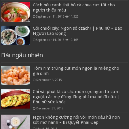
Cách nấu canh thịt bò cà chua cực tốt cho
người thiếu máu
September 11, 2015
11,325
Gỏi chuối cây: Ngon số dzách! | Phụ nữ – Báo
Người Lao Động
September 14, 2018
10,165
Bài ngẫu nhiên
Tôm rim trứng cút món ngon lạ miệng cho
gia đình
December 4, 2015
Chỉ vài phút là có các món cực ngon từ cơm
nguội, các mẹ đừng lãng phí mà bỏ đi nữa |
Phụ nữ sức khỏe
December 31, 2017
Ngon không cưỡng nổi với món đậu hũ non
sốt mỡ hành – Bí Quyết Phái Đẹp
March 16, 2018