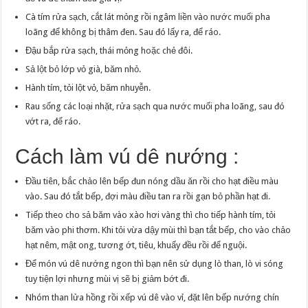
Cà tím rửa sạch, cắt lát mỏng rồi ngâm liền vào nước muối pha
loãng để không bị thâm đen. Sau đó lấy ra, để ráo.
Đậu bắp rửa sạch, thái mỏng hoặc chẻ đôi.
Sả lột bỏ lớp vỏ già, băm nhỏ.
Hành tím, tỏi lột vỏ, băm nhuyễn.
Rau sống các loại nhặt, rửa sạch qua nước muối pha loãng, sau đó
vớt ra, để ráo.
Cách làm vú dê nướng :
Đầu tiên, bắc chảo lên bếp đun nóng dầu ăn rồi cho hạt điều màu
vào. Sau đó tắt bếp, đợi màu điều tan ra rồi gạn bỏ phần hạt đi.
Tiếp theo cho sả băm vào xào hơi vàng thì cho tiếp hành tím, tỏi
băm vào phi thơm. Khi tỏi vừa dậy mùi thì bạn tắt bếp, cho vào chảo
hạt nêm, mật ong, tương ớt, tiêu, khuấy đều rồi để nguội.
Để món vú dê nướng ngon thì bạn nên sử dụng lò than, lò vi sóng
tuy tiện lợi nhưng mùi vị sẽ bị giảm bớt đi.
Nhóm than lửa hồng rồi xếp vú dê vào vỉ, đặt lên bếp nướng chín