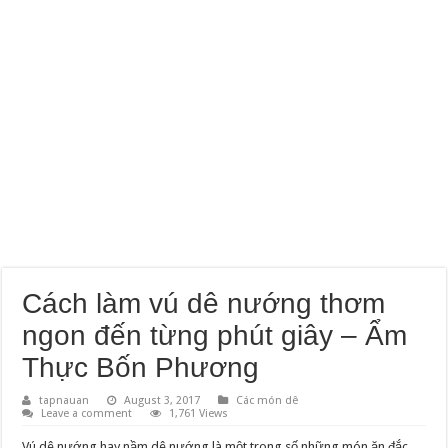
Cách làm vú dê nướng thơm
ngon đến từng phút giây – Ẩm
Thực Bốn Phương
tapnauan
August 3, 2017
Các món dê
Leave a comment
1,761 Views
Vú dê nướng hay nầm dê nướng là một trong số những món ăn đắc