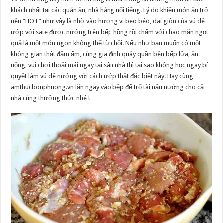
khách nhất tại các quán ăn, nhà hàng nổi tiếng. Lý do khiến món ăn trở
nên “HOT” như vậy là nhờ vào hương vị beo béo, dai giòn của vú dê
ướp với sate được nướng trên bếp hồng rồi chấm với chao mặn ngọt
quả là một món ngon không thể từ chối. Nếu như bạn muốn có một
không gian thật đầm ấm, cùng gia đình quây quần bên bếp lửa, ăn
uống, vui chơi thoải mái ngay tại sân nhà thì tại sao không học ngay bí
quyết làm vú dê nướng với cách ướp thật đặc biệt này. Hãy cùng
amthucbonphuong.vn lăn ngay vào bếp để trổ tài nấu nướng cho cả
nhà cùng thưởng thức nhé !