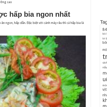
dưỡng cao
ợc hấp bia ngon nhất
Ta
n ngon, hấp dẫn. Đặc biệt với cánh mày râu thì cá hấp bia là
84
bò
tri
bố
mó
t
các
nấu 
m
u
món
vịt
nh
k
m