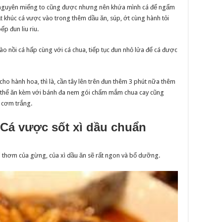
ể nguyên miếng to cũng được nhưng nên khứa mình cá để ngấm
Đặt khúc cá vược vào trong thêm dầu ăn, súp, ớt cùng hành tỏi
p đun liu riu.
 nồi cá hấp cùng với cá chua, tiếp tục đun nhỏ lửa để cá được
cho hành hoa, thì là, cần tây lên trên đun thêm 3 phút nữa thêm
có thể ăn kèm với bánh đa nem gói chấm mắm chua cay cũng
i cơm trắng.
 Cá vược sốt xì dầu chuẩn
ùi thơm của gừng, của xì dầu ăn sẽ rất ngon và bổ dưỡng.