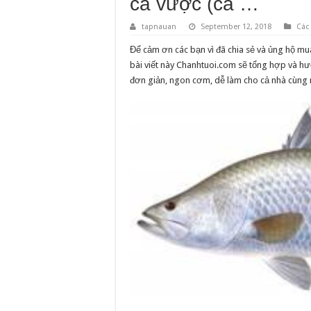
cá vược (cá …
tapnauan
September 12, 2018
Các
Để cảm ơn các bạn vì đã chia sẻ và ủng hộ mu
bài viết này Chanhtuoi.com sẽ tổng hợp và h
đơn giản, ngon cơm, dễ làm cho cả nhà cùng