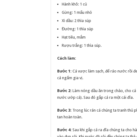
Hành khô: 1 củ
Gừng: 1 mẩu nhỏ
Xì dầu: 2 thìa súp
Đường: 1 thìa súp
Hạt tiêu, mắm
Rượu trắng: 1 thìa súp.
Cách làm:
Bước 1:
Cá vược làm sạch, để ráo nước rồi đ
cá ngấm gia vị.
Bước 2:
Làm nóng dầu ăn trong chảo, cho cá 
nước ướp cá). Sau đó gắp cá ra một cái đĩa.
Bước 3:
Trong lúc rán cá chúng ta tranh thủ
tan hoàn toàn.
Bước 4:
Sau khi gắp cá ra đĩa chúng ta cho h
vào đun sôi. Khi nước đã sôi đều chúng ta thả