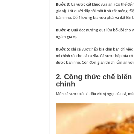
Bước 3:
Cá vược cắt khúc vừa ăn. (Có thể đ
gia vị). Lót dưới đấy nồi một ít sả cắt mỏng. 
băm nhỏ. Đổ 1 lượng bia vừa phải và đặt lên bế
Bước 4:
Quả dọc nướng qua lửa bổ đôi cho vào
ngấm gia vị.
Bước 5:
Khi cá vược hấp bia chín bạn chỉ việc 
mì chính rồi cho cá ra đĩa. Cá vược hấp bia 
được bạn nhé. Còn đơn giản thì chỉ cần ăn vớ
2. Công thức chế biến
chỉnh
Món cá vược xốt xì dầu với vị ngọt của cá, m