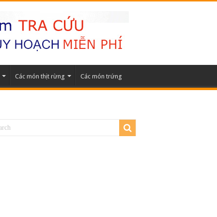
Các món thịt rừng
Các món trứng