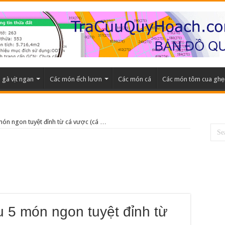
gà vịt ngan
Các món ếch lươn
Các món cá
Các món tôm cua ghẹ
ón ngon tuyệt đỉnh từ cá vược (cá …
 5 món ngon tuyệt đỉnh từ