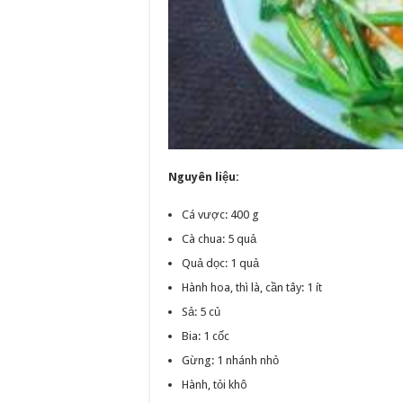
Nguyên liệu:
Cá vược: 400 g
Cà chua: 5 quả
Quả dọc: 1 quả
Hành hoa, thì là, cần tây: 1 ít
Sả: 5 củ
Bia: 1 cốc
Gừng: 1 nhánh nhỏ
Hành, tỏi khô