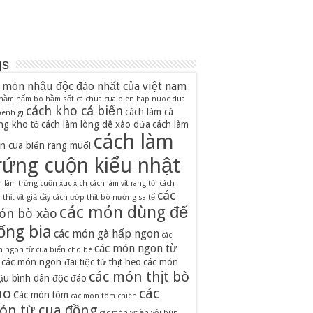
gs
 món nhậu độc đáo nhất của việt nam
 hầm nấm
bò hầm sốt cà chua
cua bien hap nuoc dua
cách kho cá biển
cách làm cá
 benh gi
ng kho tộ
cách làm lòng dê xào dứa
cách làm
cách làm
n cua biển rang muối
rứng cuộn kiểu nhật
h làm trứng cuộn xuc xich
cách làm vịt rang tỏi
cách
các
thịt vịt giả cầy
cách ướp thịt bò nướng sa tế
các món dùng để
ón bò xào
ống bia
các món gà hấp ngon
các
các món ngon từ
 ngon từ cua biển cho bé
các món ngon đãi tiệc từ thịt heo
các món
các món thịt bò
ậu bình dân độc đáo
ho
các
Các món tôm
các món tôm chiên
ón từ cua đồng
các món vịt ăn với bún