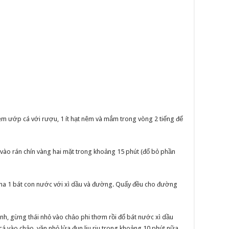
em ướp cá với rượu, 1 ít hạt nêm và mắm trong vòng 2 tiếng để
vào rán chín vàng hai mặt trong khoảng 15 phút (đổ bỏ phần
 pha 1 bát con nước với xì dầu và đường. Quấy đều cho đường
ành, gừng thái nhỏ vào chảo phi thơm rồi đổ bát nước xì dầu
 cá vào chảo, vặn nhỏ lửa đun liu riu trong khoảng 10 phút nữa,