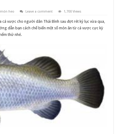
 món heo
Leave a comment
1,700 Views
a cá vược cho người dân Thái Bình sau đợt rét kỷ lục vừa qua,
ướng dẫn bạn cách chế biến một số món ăn từ cá vược cực kỳ
 nếm thử nhé.