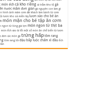
cá kho riềng
c món ếch
gà
cá trắm kho tộ
iên nước mắm đơn giản
gà nguyên con làm gì
on
hình ảnh mâm cơm đãi khách
làm bánh từ cơm
lươn xào cho bé ăn
ội
lươn kho sả miền tây
món mặn cho bé tập ăn cơm
m
món ngon từ thịt ba
 ngon từ lòng già lợn
ỉ
món ếch xào lá lốt
một số món ăn chế biến từ lươn
trứng hấp
tôm rang
c đơn các món gà
ng
đậu bắp luộc chấm xì dầu
tôm rang tỏi
ếch
 lăn