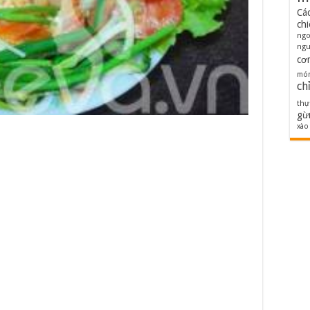
Cá
ch
ng
ngu
cơ
món
ch
thự
gừ
xào