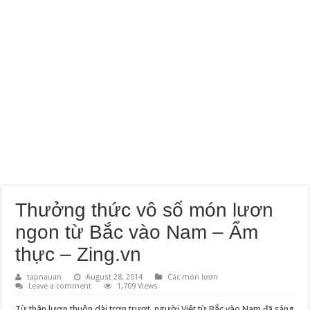
Thưởng thức vô số món lươn
ngon từ Bắc vào Nam – Ẩm
thực – Zing.vn
tapnauan
August 28, 2014
Các món lươn
Leave a comment
1,709 Views
Từ thân lươn thuôn dài trơn trượt, người Việt từ Bắc vào Nam đã sáng