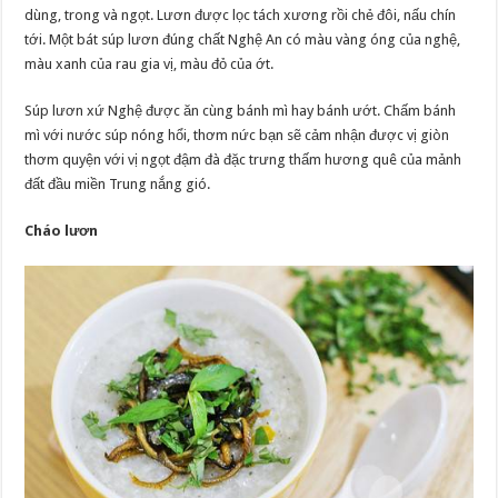
dùng, trong và ngọt. Lươn được lọc tách xương rồi chẻ đôi, nấu chín
tới. Một bát súp lươn đúng chất Nghệ An có màu vàng óng của nghệ,
màu xanh của rau gia vị, màu đỏ của ớt.
Súp lươn xứ Nghệ được ăn cùng bánh mì hay bánh ướt. Chấm bánh
mì với nước súp nóng hổi, thơm nức bạn sẽ cảm nhận được vị giòn
thơm quyện với vị ngọt đậm đà đặc trưng thấm hương quê của mảnh
đất đầu miền Trung nắng gió.
Cháo lươn