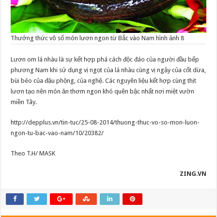
Thưởng thức vô số món lươn ngon từ Bắc vào Nam hình ảnh 8
Lươn om lá nhàu là sự kết hợp phá cách độc đáo của người đầu bếp
phương Nam khi sử dụng vị ngọt của lá nhàu cùng vị ngậy của cốt dừa,
bùi béo của đậu phộng, của nghệ. Các nguyên liệu kết hợp cùng thịt
lươn tạo nên món ăn thơm ngon khó quên bậc nhất nơi miệt vườn
miền Tây.
http://depplus.vn/tin-tuc/25-08-2014/thuong-thuc-vo-so-mon-luon-
ngon-tu-bac-vao-nam/10/20382/
Theo T.H/ MASK
ZING.VN