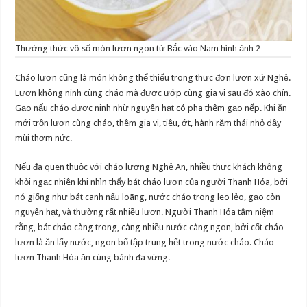
Thưởng thức vô số món lươn ngon từ Bắc vào Nam hình ảnh 2
Cháo lươn cũng là món không thể thiếu trong thực đơn lươn xứ Nghệ.
Lươn không ninh cùng cháo mà được ướp cùng gia vị sau đó xào chín.
Gạo nấu cháo được ninh nhừ nguyên hạt có pha thêm gạo nếp. Khi ăn
mới trộn lươn cùng cháo, thêm gia vị, tiêu, ớt, hành răm thái nhỏ dậy
mùi thơm nức.
Nếu đã quen thuộc với cháo lương Nghệ An, nhiều thực khách không
khỏi ngạc nhiên khi nhìn thấy bát cháo lươn của người Thanh Hóa, bởi
nó giống như bát canh nấu loãng, nước cháo trong leo lẻo, gạo còn
nguyên hạt, và thường rất nhiều lươn. Người Thanh Hóa tâm niệm
rằng, bát cháo càng trong, càng nhiều nước càng ngon, bởi cốt cháo
lươn là ăn lấy nước, ngon bổ tập trung hết trong nước cháo. Cháo
lươn Thanh Hóa ăn cùng bánh đa vừng.