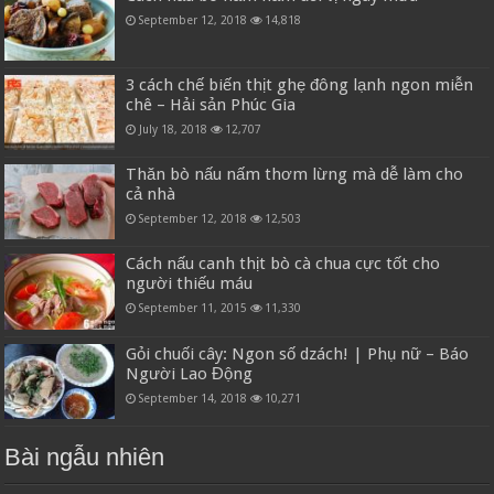
September 12, 2018
14,818
3 cách chế biến thịt ghẹ đông lạnh ngon miễn
chê – Hải sản Phúc Gia
July 18, 2018
12,707
Thăn bò nấu nấm thơm lừng mà dễ làm cho
cả nhà
September 12, 2018
12,503
Cách nấu canh thịt bò cà chua cực tốt cho
người thiếu máu
September 11, 2015
11,330
Gỏi chuối cây: Ngon số dzách! | Phụ nữ – Báo
Người Lao Động
September 14, 2018
10,271
Bài ngẫu nhiên