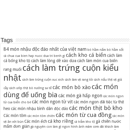
Tags
84 món nhậu độc đáo nhất của việt nam
bò hầm nấm
bò hầm sốt
cách kho cá biển
cách làm
cà chua
cua bien hap nuoc dua tri benh gi
cá bống kho tộ
cách làm lòng dê xào dứa
cách làm món cua biển
cách làm trứng cuộn kiểu
rang muối
nhật
cách làm trứng cuộn xuc xich
cách làm vịt rang tỏi
cách nấu thịt vịt giả
các món
các món bò xào
cầy
cách ướp thịt bò nướng sa tế
dùng để uống bia
các món gà hấp ngon
các món ngon
các món ngon từ vịt
các món ngon đãi tiệc từ thịt
từ cua biển cho bé
các món thịt bò kho
heo
các món nhậu bình dân độc đáo
các món từ cua đồng
Các món tôm
các món tôm chiên
các món
cá kho riềng
Các món ếch
gà chiên nước
vịt ăn với bún
cá trắm kho tộ
mắm đơn giản
gà nguyên con làm gì ngon
hình ảnh mâm cơm đãi khách
làm