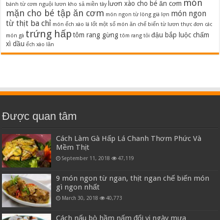
món
lươn xào cho bé ăn cơm
bánh từ cơm nguội
lươn kho sả miền tây
mặn cho bé tập ăn cơm
món ngon
món ngon từ lòng già lợn
từ thịt ba chỉ
món ếch xào lá lốt
một số món ăn chế biến từ lươn
thực đơn các
trứng hấp
tôm rang gừng
đậu bắp luộc chấm
món gà
tôm rang tỏi
xì dầu
ếch xào lăn
Được quan tâm
Cách Làm Gà Hấp Lá Chanh Thơm Phức Và
Mềm Thịt
September 11, 2018
47,119
9 món ngon từ ngan, thịt ngan chế biến món
gì ngon nhất
March 30, 2018
40,773
Cách nấu bò hầm nấm đổi vị ngày mưa