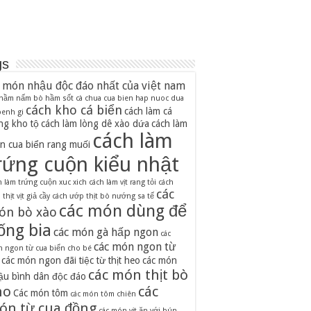
gs
 món nhậu độc đáo nhất của việt nam
 hầm nấm
bò hầm sốt cà chua
cua bien hap nuoc dua
cách kho cá biển
cách làm cá
 benh gi
ng kho tộ
cách làm lòng dê xào dứa
cách làm
cách làm
n cua biển rang muối
rứng cuộn kiểu nhật
h làm trứng cuộn xuc xich
cách làm vịt rang tỏi
cách
các
thịt vịt giả cầy
cách ướp thịt bò nướng sa tế
các món dùng để
ón bò xào
ống bia
các món gà hấp ngon
các
các món ngon từ
 ngon từ cua biển cho bé
các món ngon đãi tiệc từ thịt heo
các món
các món thịt bò
ậu bình dân độc đáo
ho
các
Các món tôm
các món tôm chiên
ón từ cua đồng
các món vịt ăn với bún