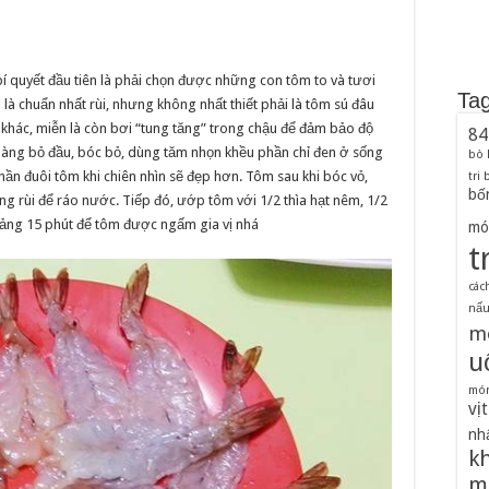
í quyết đầu tiên là phải chọn được những con tôm to và tươi
Ta
là chuẩn nhất rùi, nhưng không nhất thiết phải là tôm sú đâu
 khác, miễn là còn bơi “tung tăng” trong chậu để đảm bảo độ
84
nàng bỏ đầu, bóc bỏ, dùng tăm nhọn khều phần chỉ đen ở sống
bò
ần đuôi tôm khi chiên nhìn sẽ đẹp hơn. Tôm sau khi bóc vỏ,
tri
bố
g rùi để ráo nước. Tiếp đó, ướp tôm với 1/2 thìa hạt nêm, 1/2
hoảng 15 phút để tôm được ngấm gia vị nhá
mó
t
các
nấu 
m
u
món
vịt
nh
k
m