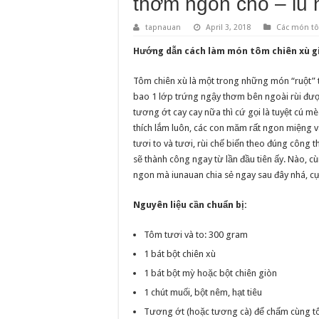
thơm ngon cho – iu 
tapnauan
April 3, 2018
Các món t
Hướng dẫn cách làm món tôm chiên xù g
Tôm chiên xù là một trong những món “ruột”
bao 1 lớp trứng ngậy thơm bên ngoài rùi đượ
tương ớt cay cay nữa thì cứ gọi là tuyệt cú m
thích lắm luôn, các con măm rất ngon miệng 
tươi to và tươi, rùi chế biến theo đúng công
sẽ thành công ngay từ lần đầu tiên ấy. Nào,
ngon mà iunauan chia sẻ ngay sau đây nhá, cự
Nguyên liệu cần chuẩn bị:
Tôm tươi và to: 300 gram
1 bát bột chiên xù
1 bát bột mỳ hoặc bột chiên giòn
1 chút muối, bột nêm, hạt tiêu
Tương ớt (hoặc tương cà) để chấm cùng 