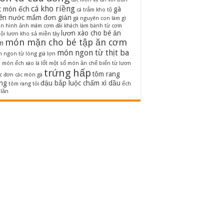
cá kho riềng
c món ếch
gà
cá trắm kho tộ
iên nước mắm đơn giản
gà nguyên con làm gì
on
hình ảnh mâm cơm đãi khách
làm bánh từ cơm
lươn xào cho bé ăn
ội
lươn kho sả miền tây
món mặn cho bé tập ăn cơm
m
món ngon từ thịt ba
 ngon từ lòng già lợn
ỉ
món ếch xào lá lốt
một số món ăn chế biến từ lươn
trứng hấp
tôm rang
c đơn các món gà
ng
đậu bắp luộc chấm xì dầu
tôm rang tỏi
ếch
 lăn