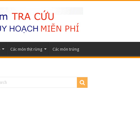
ẹ
Các món thịt rừng
Các món trứng