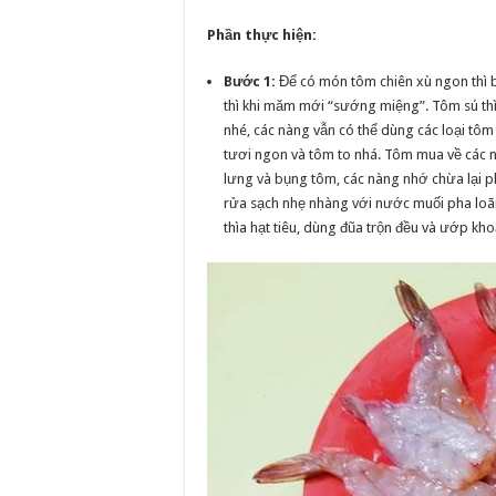
Phần thực hiện:
Bước 1:
Để có món tôm chiên xù ngon thì b
thì khi măm mới “sướng miệng”. Tôm sú thì 
nhé, các nàng vẫn có thể dùng các loại tôm
tươi ngon và tôm to nhá. Tôm mua về các 
lưng và bụng tôm, các nàng nhớ chừa lại ph
rửa sạch nhẹ nhàng với nước muối pha loãn
thìa hạt tiêu, dùng đũa trộn đều và ướp k