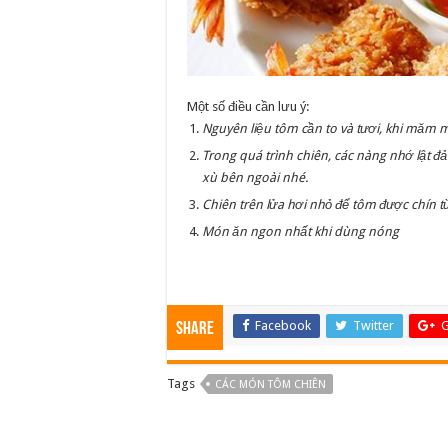
Một số điều cần lưu ý:
Nguyên liệu tôm cần to và tươi, khi măm m
Trong quá trình chiên, các nàng nhớ lật đ
xù bên ngoài nhé.
Chiên trên lửa hơi nhỏ để tôm được chín t
Món ăn ngon nhất khi dùng nóng
Facebook
Twitter
G
Share
Tags
CÁC MÓN TÔM CHIÊN