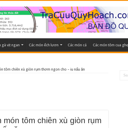
 gà vịt ngan
Các món ếch lươn
Các món cá
Các món tôm cua gh
 tôm chiên xù giòn rụm thơm ngon cho – iu nấu ăn
 món tôm chiên xù giòn rụm