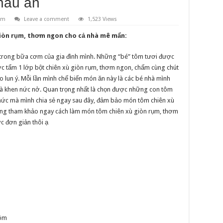
nấu ăn
ôm
Leave a comment
1,523 Views
iòn rụm, thơm ngon cho cả nhà mê mẩn:
 trong bữa cơm của gia đình mình. Những “bé” tôm tươi được
c tẩm 1 lớp bột chiên xù giòn rụm, thơm ngon, chấm cùng chút
èo lun ý. Mỗi lần mình chế biến món ăn này là các bé nhà mình
và khen nức nở. Quan trọng nhất là chọn được những con tôm
 thức mà mình chia sẻ ngay sau đây, đảm bảo món tôm chiên xù
 cùng tham khảo ngay cách làm món tôm chiên xù giòn rụm, thơm
c đơn giản thôi ạ
tôm