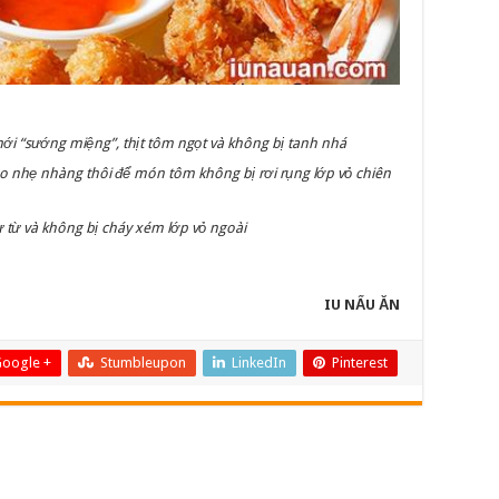
ới “sướng miệng”, thịt tôm ngọt và không bị tanh nhá
ảo nhẹ nhàng thôi để món tôm không bị rơi rụng lớp vỏ chiên
ừ từ và không bị cháy xém lớp vỏ ngoài
IU NẤU ĂN
oogle +
Stumbleupon
LinkedIn
Pinterest