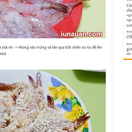
Cá
ch
ng
ngu
cơ
món
ch
thự
bột mì -> nhúng vào trứng và lăn qua bột chiên xù rùi để lên
gừ
 nhé
xào