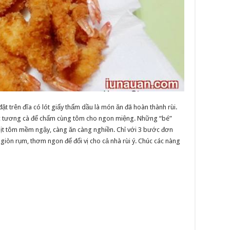
ặt trên đĩa có lót giấy thấm dầu là món ăn đã hoàn thành rùi.
ặc tương cà để chấm cùng tôm cho ngon miệng. Những “bé”
hịt tôm mềm ngậy, càng ăn càng nghiền. Chỉ với 3 bước đơn
giòn rụm, thơm ngon để đổi vị cho cả nhà rùi ý. Chúc các nàng