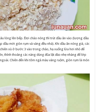
sâu lòng lên bếp. Đợi chảo nóng thì trút dầu ăn vào (lượng dầu
p dầu mới giòn rụm và vàng đều nhá). Khi dầu ăn nóng già, các
chiên xù ở bước 3 vào trong chảo, hạ xuống lửa hơi nhỏ để
ên, thỉnh thoảng các nàng dùng đũa lật đảo nhẹ nhàng để lớp
n ngoài. Chiên đến khi tôm ngả màu vàng ruộm, giòn rụm là món