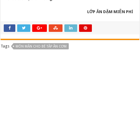
LỚP ĂN DẶM MIỄN PHÍ
Tags
MÓN MẶN CHO BÉ TẬP ĂN CƠM