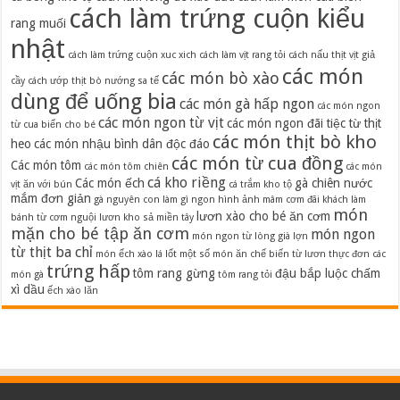
cách làm trứng cuộn kiểu
rang muối
nhật
cách làm trứng cuộn xuc xich
cách làm vịt rang tỏi
cách nấu thịt vịt giả
các món
các món bò xào
cầy
cách ướp thịt bò nướng sa tế
dùng để uống bia
các món gà hấp ngon
các món ngon
các món ngon từ vịt
các món ngon đãi tiệc từ thịt
từ cua biển cho bé
các món thịt bò kho
heo
các món nhậu bình dân độc đáo
các món từ cua đồng
Các món tôm
các món tôm chiên
các món
cá kho riềng
Các món ếch
gà chiên nước
vịt ăn với bún
cá trắm kho tộ
mắm đơn giản
gà nguyên con làm gì ngon
hình ảnh mâm cơm đãi khách
làm
món
lươn xào cho bé ăn cơm
bánh từ cơm nguội
lươn kho sả miền tây
mặn cho bé tập ăn cơm
món ngon
món ngon từ lòng già lợn
từ thịt ba chỉ
món ếch xào lá lốt
một số món ăn chế biến từ lươn
thực đơn các
trứng hấp
tôm rang gừng
đậu bắp luộc chấm
món gà
tôm rang tỏi
xì dầu
ếch xào lăn