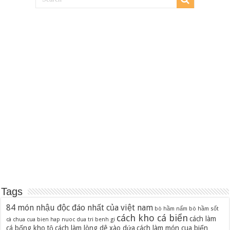
Tags
84 món nhậu độc đáo nhất của việt nam
bò hầm nấm
bò hầm sốt
cách kho cá biển
cách làm
cà chua
cua bien hap nuoc dua tri benh gi
cá bống kho tộ
cách làm lòng dê xào dứa
cách làm món cua biển