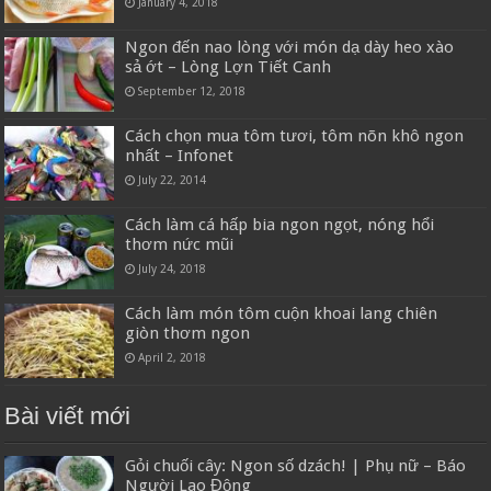
January 4, 2018
Ngon đến nao lòng với món dạ dày heo xào
sả ớt – Lòng Lợn Tiết Canh
September 12, 2018
Cách chọn mua tôm tươi, tôm nõn khô ngon
nhất – Infonet
July 22, 2014
Cách làm cá hấp bia ngon ngọt, nóng hổi
thơm nức mũi
July 24, 2018
Cách làm món tôm cuộn khoai lang chiên
giòn thơm ngon
April 2, 2018
Bài viết mới
Gỏi chuối cây: Ngon số dzách! | Phụ nữ – Báo
Người Lao Động