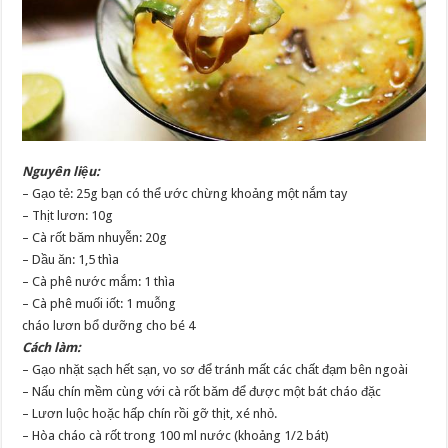
Nguyên liệu:
– Gạo tẻ: 25g bạn có thể ước chừng khoảng một nắm tay
– Thịt lươn: 10g
– Cà rốt băm nhuyễn: 20g
– Dầu ăn: 1,5 thìa
– Cà phê nước mắm: 1 thìa
– Cà phê muối iốt: 1 muỗng
cháo lươn bổ dưỡng cho bé 4
Cách làm:
– Gạo nhặt sạch hết sạn, vo sơ để tránh mất các chất đạm bên ngoài
– Nấu chín mềm cùng với cà rốt băm để được một bát cháo đặc
– Lươn luộc hoặc hấp chín rồi gỡ thịt, xé nhỏ.
– Hòa cháo cà rốt trong 100 ml nước (khoảng 1/2 bát)