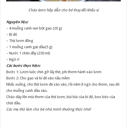
Cháo lươn hấp dẫn cho bé thay đổi khẩu vị
Nguyên liệu:
– 4 muỗng canh vun bột gạo (20 g)
– Bí đỏ
– Thịt lươn đồng
– 1 muỗng canh gạt dầu(5 g)
– Nước 1 chén đầy (250 ml)
– Ngò rí
Các bước thực hiện:
Bước 1: Lươn luộc chín gỡ lấy thịt, phi thơm hành xào lươn
Bước 2: Cho gạo và bí đỏ vào nấu mềm
Nhấc xuống, cho thịt lươn đã xào vào, rồi nêm ít ngò cho thơm, sau đó
cho muỗng canh dầu vào.
Cháo dậy lên mùi thơm của thịt lươn, bùi bùi của bí đỏ, beo béo của
chút dầu.
Các mẹ thử làm cho bé nhà mình thưởng thức nhé!