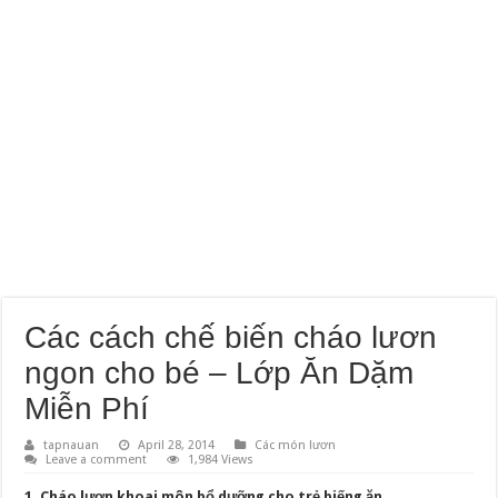
Các cách chế biến cháo lươn
ngon cho bé – Lớp Ăn Dặm
Miễn Phí
tapnauan
April 28, 2014
Các món lươn
Leave a comment
1,984 Views
1. Cháo lươ
n khoai m
ô
n b
ổ
d
ưỡ
ng cho tr
ẻ
bi
ế
ng ăn