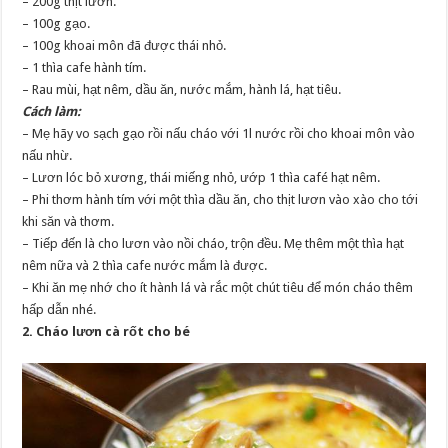
– 200g thịt lươn.
– 100g gạo.
– 100g khoai môn đã được thái nhỏ.
– 1 thìa cafe hành tím.
– Rau mùi, hạt nêm, dầu ăn, nước mắm, hành lá, hạt tiêu.
Cách làm:
– Mẹ hãy vo sạch gạo rồi nấu cháo với 1l nước rồi cho khoai môn vào
nấu nhừ.
– Lươn lóc bỏ xương, thái miếng nhỏ, ướp 1 thìa café hạt nêm.
– Phi thơm hành tím với một thìa dầu ăn, cho thịt lươn vào xào cho tới
khi săn và thơm.
– Tiếp đến là cho lươn vào nồi cháo, trộn đều. Mẹ thêm một thìa hạt
nêm nữa và 2 thìa cafe nước mắm là được.
– Khi ăn mẹ nhớ cho ít hành lá và rắc một chút tiêu để món cháo thêm
hấp dẫn nhé.
2. Cháo lươn cà rốt cho bé