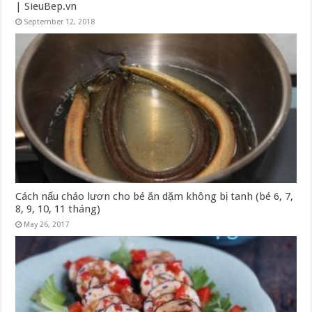
| SieuBep.vn
September 12, 2018
Cách nấu cháo lươn cho bé ăn dặm không bị tanh (bé 6, 7,
8, 9, 10, 11 tháng)
May 26, 2017