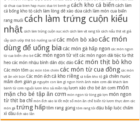
cách kho cá biển
cách làm
cà chua
cua bien hap nuoc dua tri benh gi
cá bống kho tộ
cách làm lòng dê xào dứa
cách làm món cua biển
cách làm trứng cuộn kiểu
rang muối
nhật
cách làm trứng cuộn xuc xich
cách làm vịt rang tỏi
cách nấu thịt vịt giả
các món
các món bò xào
cầy
cách ướp thịt bò nướng sa tế
dùng để uống bia
các món gà hấp ngon
các món ngon
các món ngon từ vịt
các món ngon đãi tiệc từ thịt
từ cua biển cho bé
các món thịt bò kho
heo
các món nhậu bình dân độc đáo
các món từ cua đồng
Các món tôm
các món tôm chiên
các món
cá kho riềng
Các món ếch
gà chiên nước
vịt ăn với bún
cá trắm kho tộ
mắm đơn giản
gà nguyên con làm gì ngon
hình ảnh mâm cơm đãi khách
làm
món
lươn xào cho bé ăn cơm
bánh từ cơm nguội
lươn kho sả miền tây
mặn cho bé tập ăn cơm
món ngon
món ngon từ lòng già lợn
từ thịt ba chỉ
món ếch xào lá lốt
một số món ăn chế biến từ lươn
thực đơn các
trứng hấp
tôm rang gừng
đậu bắp luộc chấm
món gà
tôm rang tỏi
xì dầu
ếch xào lăn