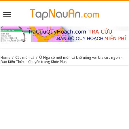
Home
/
Các món cá
/
Ở Nga có một món cá khô uống với bia cực ngon –
Báo Kiến Thức – Chuyên trang Khỏe Plus