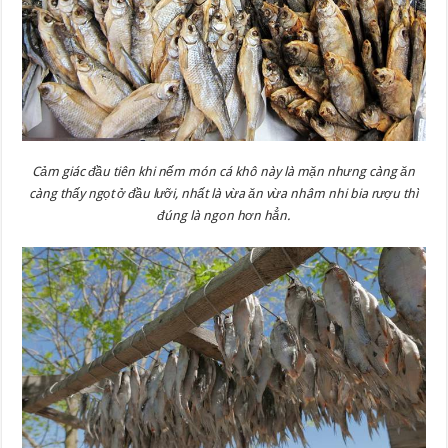
Cảm giác đầu tiên khi nếm món cá khô này là mặn nhưng càng ăn
càng thấy ngọt ở đầu lưỡi, nhất là vừa ăn vừa nhâm nhi bia rượu thì
đúng là ngon hơn hẳn.