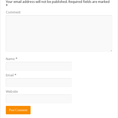
Your email address will not be published.
Required fields are marked
*
Comment
Name
*
Email
*
Website