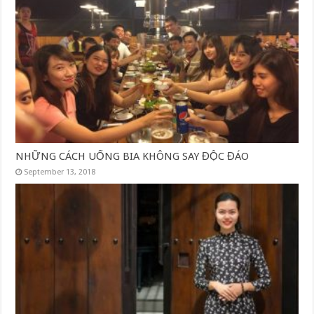
NHỮNG CÁCH UỐNG BIA KHÔNG SAY ĐỘC ĐÁO
September 13, 2018