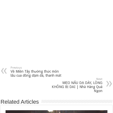
Previous
Về Miền Tây thưởng thức món
lẩu cua đồng đậm đà, thanh mát
Next
MẸO NẤU DẠ DÀY, LÒNG
KHÔNG BỊ DAI | Nhà Hàng Quá
Ngon
Related Articles