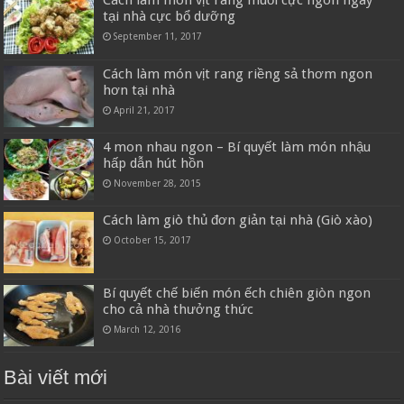
Cách làm món vịt rang muối cực ngon ngay
tại nhà cực bổ dưỡng
September 11, 2017
Cách làm món vịt rang riềng sả thơm ngon
hơn tại nhà
April 21, 2017
4 mon nhau ngon – Bí quyết làm món nhậu
hấp dẫn hút hồn
November 28, 2015
Cách làm giò thủ đơn giản tại nhà (Giò xào)
October 15, 2017
Bí quyết chế biến món ếch chiên giòn ngon
cho cả nhà thưởng thức
March 12, 2016
Bài viết mới