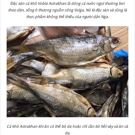
Đặc sản cá khô Vobla Astrakhan là dòng cá nước ngọt thường bơi
theo đàn, sống ở thượng nguồn sông Volga. Nó là đặc sản và cũng là
thực phẩm không thể thiếu của người dân Nga.
Cá khô Astrakhan khi ăn có thể bỏ da hoặc chỉ cần bỏ hết vảy và ăn cả
da.