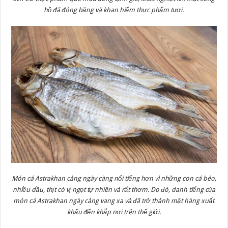
hồ đã đóng băng và khan hiếm thực phẩm tươi.
Món cá Astrakhan càng ngày càng nổi tiếng hơn vì những con cá béo,
nhiều dầu, thịt có vị ngọt tự nhiên và rất thơm. Do đó, danh tiếng của
món cá Astrakhan ngày càng vang xa và đã trở thành mặt hàng xuất
khẩu đến khắp nơi trên thế giới.