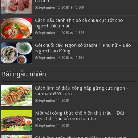
cả nhà
September 12, 2018
12,500
Cách nấu canh thịt bò cà chua cực tốt cho
người thiếu máu
September 11, 2015
11,326
Gỏi chuối cây: Ngon số dzách! | Phụ nữ – Báo
Người Lao Động
September 14, 2018
10,191
Bài ngẫu nhiên
Cách làm cá diêu hồng hấp gừng cực ngon –
lambanh365.com
September 11, 2018
Một vài công thức chế biến thịt trâu ~ Đặt
tiệc thịt Trâu đủ món tại nhà
September 11, 2018